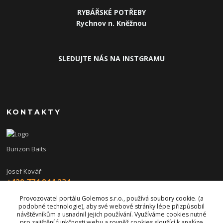
RYBÁŘSKÉ POTŘEBY
Rychnov n. Kněžnou
SLEDUJTE NÁS NA INSTGRAMU
KONTAKTY
Burizon Baits
Josef Kovář
+420 774 944 234
(Po-Pá, 15-19 hod.)
Provozovatel portálu Golemos s.r.o., používá soubory cookie. (a
podobné technologie), aby své webové stránky lépe přizpůsobil
burizon@burizonbaits.cz
návštěvníkům a usnadnil jejich používání. Využíváme cookies nutné
pro zajištění funkčnosti webu a rovněž cookies sloužící k analýze