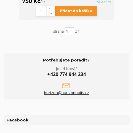
750 Kč
/
ks
Skladem
Přidat do košíku
strana
z 1
Potřebujete poradit?
Josef Kovář
+420 774 944 234
burizon@burizonbaits.cz
Facebook