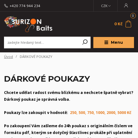
+420 774 944 234
CZK
0
0 Kč
Menu
Úvod
DÁRKOVÉ POUKAZY
DÁRKOVÉ POUKAZY
Chcete udělat radost svému blízkému a nechcete špatně vybrat?
Dárkový poukaz je správná volba.
Poukazy lze zakoupit v hodnotě:
250, 500, 750, 1000, 2000, 5000 Kč
Po zakoupení Vám zašleme do 24h poukaz s originálním číslem ve
formátu pdf, kterým se dotyčný šťastlivec prokáže při uplatnění