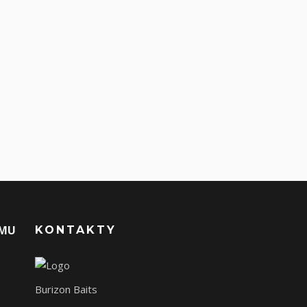
AMU
KONTAKTY
Burizon Baits