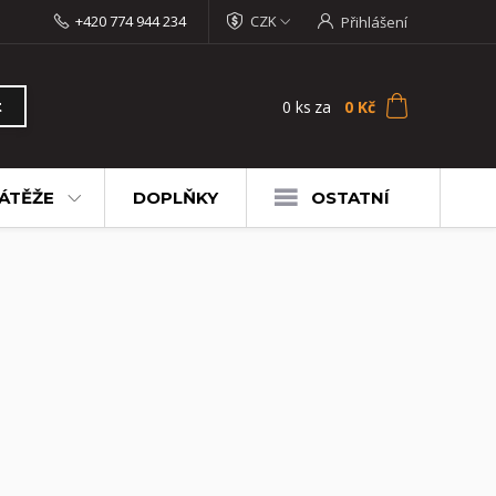
+420 774 944 234
CZK
Přihlášení
0
ks
za
0 Kč
t
ÁTĚŽE
DOPLŇKY
OSTATNÍ