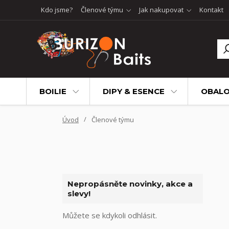
Kdo jsme?
Členové týmu
Jak nakupovat
Kontakt
BOILIE
DIPY & ESENCE
OBALO
Úvod
Členové týmu
Nepropásněte novinky, akce a
slevy!
Můžete se kdykoli odhlásit.