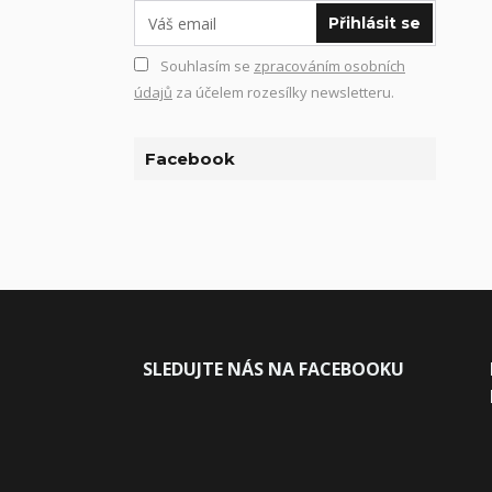
Přihlásit se
Souhlasím se
zpracováním osobních
údajů
za účelem rozesílky newsletteru.
Facebook
SLEDUJ
TE NÁS NA FACEBOOKU