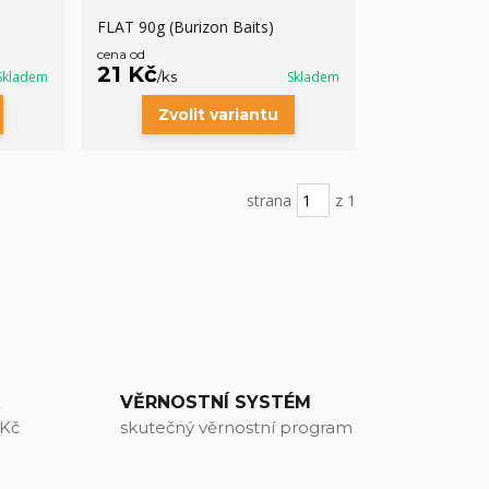
FLAT 90g (Burizon Baits)
cena od
21 Kč
Skladem
/
ks
Skladem
Zvolit variantu
strana
z 1
A
VĚRNOSTNÍ SYSTÉM
 Kč
skutečný věrnostní program