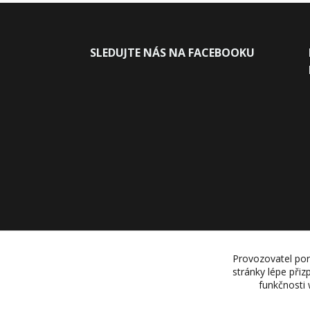
SLEDUJ
TE NÁS NA FACEBOOKU
Provozovatel por
stránky lépe přiz
funkčnosti 