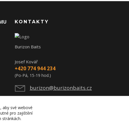
AMU
KONTAKTY
Burizon Baits
Josef Kovář
+420 774 944 234
(Po-Pá, 15-19 hod.)
burizon@burizonbaits.cz
), aby své webové
utné pro zajištění
h stránkách.