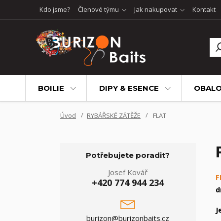
Kdo jsme?
Členové týmu
Jak nakupovat
Kontakt
BOILIE
DIPY & ESENCE
OBALO
Úvod
RYBÁŘSKÉ ZÁTĚŽE
FLAT
Potřebujete poradit?
Josef Kovář
F
+420 774 944 234
d
J
burizon@burizonbaits.cz