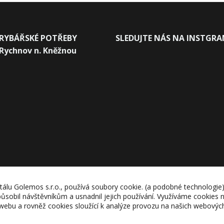
RYBÁŘSKÉ POTŘEBY
SLEDUJTE NÁS NA INSTGR
Rychnov n. Kněžnou
tálu Golemos s.r.o., používá soubory cookie. (a podobné technologie
působil návštěvníkům a usnadnil jejich používání. Využíváme cookies n
webu a rovněž cookies sloužící k analýze provozu na našich webovýc