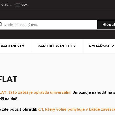
VOŠ
Více
Hleda
VACÍ PASTY
PARTIKL & PELETY
RYBÁŘSKÉ Z
FLAT
LAT, táto zatěž je opravdu univerzální.
Umožnuje nahodit na st
rží na dně.
e zde použit obratlík
č.1, který volně pohybuje v každé závěsc