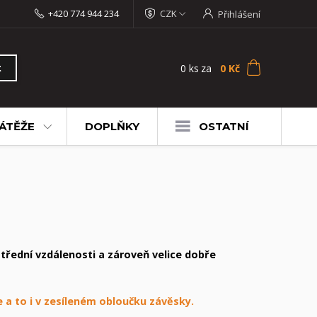
+420 774 944 234
CZK
Přihlášení
0
ks
za
0 Kč
t
ÁTĚŽE
DOPLŇKY
OSTATNÍ
řední vzdálenosti a zároveň velice dobře
e a to i v zesíleném obloučku závěsky.