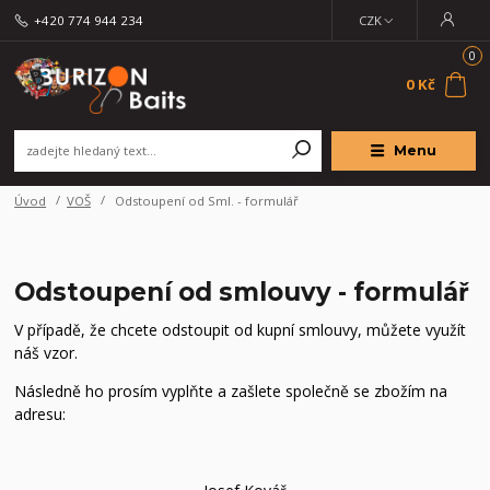
+420 774 944 234
CZK
0
0 Kč
Menu
Úvod
VOŠ
Odstoupení od Sml. - formulář
Odstoupení od smlouvy - formulář
V případě, že chcete odstoupit od kupní smlouvy, můžete využít
náš vzor.
Následně ho prosím vyplňte a zašlete společně se zbožím na
adresu: