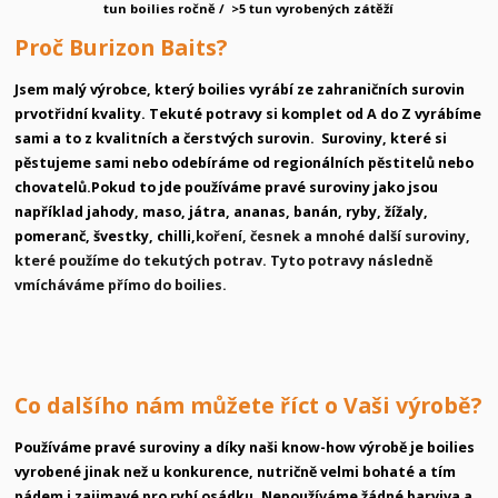
tun boilies ročně / >5 tun vyrobených zátěží
Proč Burizon Baits
?
Jsem malý výrobce, který boilies vyrábí ze zahraničních surovin
prvotřidní kvality. Tekuté potravy si komplet od A do Z vyrábíme
sami a to z kvalitních a čerstvých surovin.
Suroviny, které si
pěstujeme sami nebo odebíráme od regionálních pěstitelů nebo
chovatelů.
Pokud to jde používáme pravé suroviny jako jsou
například jahody, maso, játra, ananas, banán, ryby, žížaly,
pomeranč,
švestky, chilli,
koření, česnek a mnohé další suroviny,
které použíme do tekutých potrav.
Tyto potravy následně
vmícháváme přímo do boilies.
Co dalšího nám můžete říct o Vaši výrobě?
Používáme pravé suroviny a díky naši know-how výrobě je boilies
vyrobené jinak než u konkurence,
nutričně velmi bohaté a tím
pádem i zajimavé pro rybí osádku.
Nepoužíváme žádné barviva a