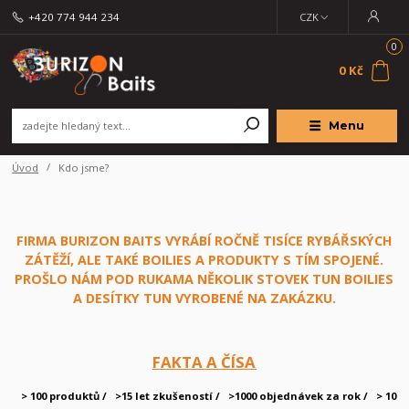
+420 774 944 234
CZK
0
0 Kč
Menu
Úvod
Kdo jsme?
FIRMA BURIZON BAITS VYRÁBÍ ROČNĚ TISÍCE RYBÁŘSKÝCH
ZÁTĚŽÍ, ALE TAKÉ BOILIES A PRODUKTY S TÍM SPOJENÉ.
PROŠLO NÁM POD RUKAMA NĚKOLIK STOVEK TUN BOILIES
A DESÍTKY TUN VYROBENÉ NA ZAKÁZKU.
F
AKTA A ČÍSA
> 100 produktů /
>15 let zkušeností /
>1000 objednávek za rok /
> 10