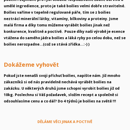
umělé ingredience, proto je také boilies velmi dobře stravitelné.
Boilies vaříme v tepelně regulované páře, tím se z boilies
neztrácí minerální látky, vitamíny, bílkoviny a proteiny.
Jsme
malá firma a díky tomu můžeme vyrábět boilies jinak než
konkurence, kvalitně a poctivě. Pouze díky naši výrobě je esence
vtážena do samého jádra boilies a láká ryby po celou dobu, než se
boilies nerozpadne...(což se stává zřídka...:-) )
Dokážeme vyhovět
Pokud jste nenašli svoji příchuť boilies, napište nám. Již mnoho
zákazníků si od nás pravidelně nechává vyrábět boilies na
zakázku. U některých druhů jsme schopni vyrobit boilies již od
10kg. Poslechnu si Váš požadavek, složím recept a společně si
odsouhlasíme cenu a co dál? Do 4 týdnů je boilies na světě !!!
DĚLÁME VĚCI JINAK A POCTIVĚ