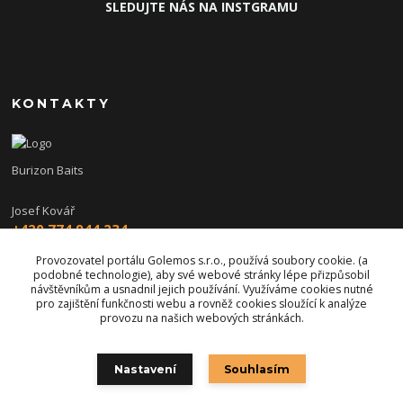
SLEDUJTE NÁS NA INSTGRAMU
KONTAKTY
Burizon Baits
Josef Kovář
+420 774 944 234
(Po-Pá, 15-19 hod.)
Provozovatel portálu Golemos s.r.o., používá soubory cookie. (a
podobné technologie), aby své webové stránky lépe přizpůsobil
burizon@burizonbaits.cz
návštěvníkům a usnadnil jejich používání. Využíváme cookies nutné
pro zajištění funkčnosti webu a rovněž cookies sloužící k analýze
provozu na našich webových stránkách.
Nastavení
Souhlasím