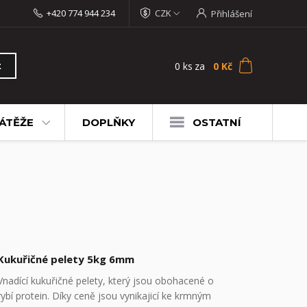
+420 774 944 234
CZK
Přihlášení
0
ks
za
0 Kč
t
ÁTĚŽE
DOPLŇKY
OSTATNÍ
Kukuřičné pelety 5kg 6mm
Vnadící kukuřičné pelety, který jsou obohacené o
rybí protein. Díky ceně jsou vynikajicí ke krmným