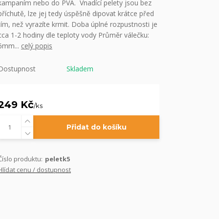
kampaním nebo do PVA. Vnadící pelety jsou bez
příchutě, lze jej tedy úspěšně dipovat krátce před
tím, než vyrazíte krmit. Doba úplné rozpustnosti je
cca 1-2 hodiny dle teploty vody Průměr válečku:
6mm...
celý popis
Dostupnost
Skladem
249 Kč
/
ks
Přidat do košíku
Číslo produktu:
peletk5
Hlídat cenu / dostupnost