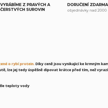
VYRÁBÍME Z PRAVÝCH A
DORUČENÍ ZDARM
ČERSTVÝCH SUROVIN
objednávky nad 2000
ené o rybí protein.
Díky ceně jsou vynikajicí ke krmným k
tě, lze jej tedy úspěšně dipovat krátce před tím, než vyraz
dle teploty vody