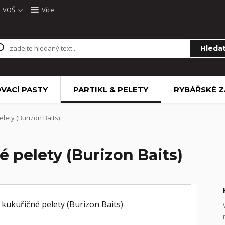
VOŠ
Více
Hleda
VACÍ PASTY
PARTIKL & PELETY
RYBÁŘSKÉ Z
lety (Burizon Baits)
 pelety (Burizon Baits)