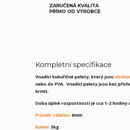
ZARUČENÁ KVALITA
PŘÍMO OD VÝROBCE
Kompletní specifikace
Vnadící kukuřičné pelety, který jsou
obohac
nebo do PVA. Vnadící pelety jsou bez příchu
krmit.
Doba úplné rozpustnosti je cca 1-2 hodiny 
Průměr válečku:
6mm
Balení:
5kg