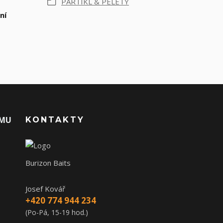
PARTIKL & PELETY
ní
AMU
KONTAKTY
Burizon Baits
Josef Kovář
+420 774 944 234
(Po-Pá, 15-19 hod.)