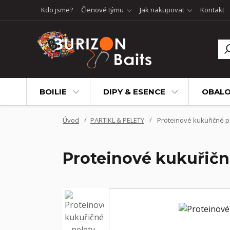
Kdo jsme?
Členové týmu
Jak nakupovat
Kontakt
BOILIE
DIPY & ESENCE
OBALO
Úvod
PARTIKL & PELETY
Proteinové kukuřičné pe
Proteinové kukuřičné