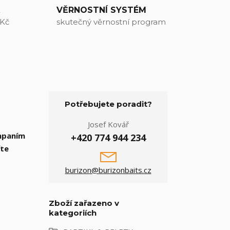
A
VĚRNOSTNÍ SYSTÉM
 Kč
skutečný věrnostní program
Potřebujete poradit?
Josef Kovář
ampaním
+420 774 944 234
íte
burizon@burizonbaits.cz
Zboží zařazeno v
kategoriích