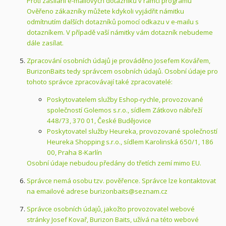
Proti zasílání e-mailových dotazníků v rámci programu
Ověřeno zákazníky můžete kdykoli vyjádřit námitku
odmítnutím dalších dotazníků pomocí odkazu v e-mailu s
dotazníkem. V případě vaší námitky vám dotazník nebudeme
dále zasílat.
Zpracování osobních údajů je prováděno Josefem Kovářem,
BurizonBaits tedy správcem osobních údajů. Osobní údaje pro
tohoto správce zpracovávají také zpracovatelé:
Poskytovatelem služby Eshop-rychle, provozované
společností Golemos s.r.o., sídlem Zátkovo nábřeží
448/73, 370 01, České Budějovice
Poskytovatel služby Heureka, provozované společností
Heureka Shopping s.r.o., sídlem Karolinská 650/1, 186
00, Praha 8-Karlín
Osobní údaje nebudou předány do třetích zemí mimo EU.
Správce nemá osobu tzv. pověřence. Správce lze kontaktovat
na emailové adrese burizonbaits@seznam.cz
Správce osobních údajů, jakožto provozovatel webové
stránky Josef Kovař, Burizon Baits, užívá na této webové