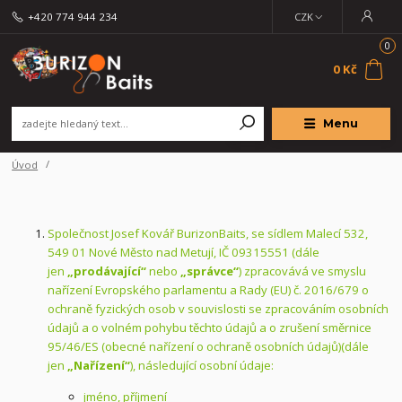
+420 774 944 234
CZK
0
0 Kč
Menu
Úvod
Společnost Josef Kovář BurizonBaits, se sídlem Malecí 532,
549 01 Nové Město nad Metují, IČ 09315551 (dále
jen
„prodávající“
nebo
„správce“
) zpracovává ve smyslu
nařízení Evropského parlamentu a Rady (EU) č. 2016/679 o
ochraně fyzických osob v souvislosti se zpracováním osobních
údajů a o volném pohybu těchto údajů a o zrušení směrnice
95/46/ES (obecné nařízení o ochraně osobních údajů)(dále
jen
„Nařízení“
), následující osobní údaje:
jméno, příjmení