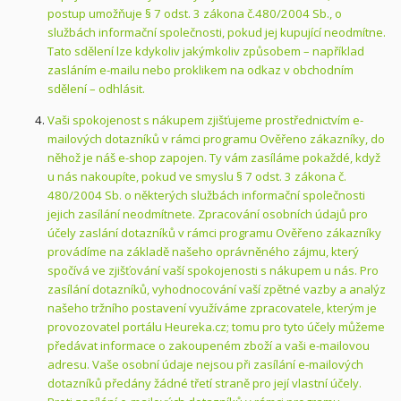
postup umožňuje § 7 odst. 3 zákona č.480/2004 Sb., o
službách informační společnosti, pokud jej kupující neodmítne.
Tato sdělení lze kdykoliv jakýmkoliv způsobem – například
zasláním e-mailu nebo proklikem na odkaz v obchodním
sdělení – odhlásit.
Vaši spokojenost s nákupem zjišťujeme prostřednictvím e-
mailových dotazníků v rámci programu Ověřeno zákazníky, do
něhož je náš e-shop zapojen. Ty vám zasíláme pokaždé, když
u nás nakoupíte, pokud ve smyslu § 7 odst. 3 zákona č.
480/2004 Sb. o některých službách informační společnosti
jejich zasílání neodmítnete. Zpracování osobních údajů pro
účely zaslání dotazníků v rámci programu Ověřeno zákazníky
provádíme na základě našeho oprávněného zájmu, který
spočívá ve zjišťování vaší spokojenosti s nákupem u nás. Pro
zasílání dotazníků, vyhodnocování vaší zpětné vazby a analýz
našeho tržního postavení využíváme zpracovatele, kterým je
provozovatel portálu Heureka.cz; tomu pro tyto účely můžeme
předávat informace o zakoupeném zboží a vaši e-mailovou
adresu. Vaše osobní údaje nejsou při zasílání e-mailových
dotazníků předány žádné třetí straně pro její vlastní účely.