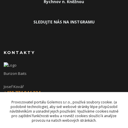
Rychnov n. Kněžnou
SLEDUJTE NÁS NA INSTGRAMU
KONTAKTY
Burizon Baits
Josef Kovář
+420 774 944 234
(Po-Pá, 15-19 hod.)
Provozovatel portálu Golemos s.r.o., používá soubory cookie. (a
podobné technologie), aby své webové stránky lépe přizpůsobil
burizon@burizonbaits.cz
návštěvníkům a usnadnil jejich používání. Využíváme cookies nutné
pro zajištění funkčnosti webu a rovněž cookies sloužící k analýze
provozu na našich webových stránkách.