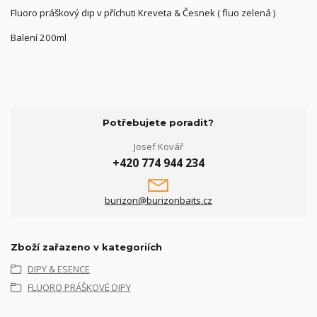
Fluoro práškový dip v příchuti Kreveta & Česnek ( fluo zelená )
Balení 200ml
Potřebujete poradit?
Josef Kovář
+420 774 944 234
burizon@burizonbaits.cz
Zboží zařazeno v kategoriích
DIPY & ESENCE
FLUORO PRÁŠKOVÉ DIPY