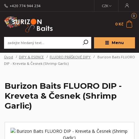
+420 774 944 234
CZK
0
0 Kč
Menu
Úvod
DIPY & ESENCE
FLUORO PRÁŠKOVÉ DIPY
Burizon Baits FLUORO
DIP - Kreveta & Česnek (Shrimp Garlic)
Burizon Baits FLUORO DIP -
Kreveta & Česnek (Shrimp
Garlic)