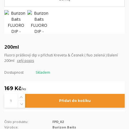
200ml
Fluoro práškový dip v příchuti Kreveta & Česnek ( fluo zelená ) Balení
200ml
celý popis
Dostupnost
Skladem
169 Kč
/
ks
Přidat do košíku
Číslo produktu:
FPD_02
Výrobce:
Burizon Baits