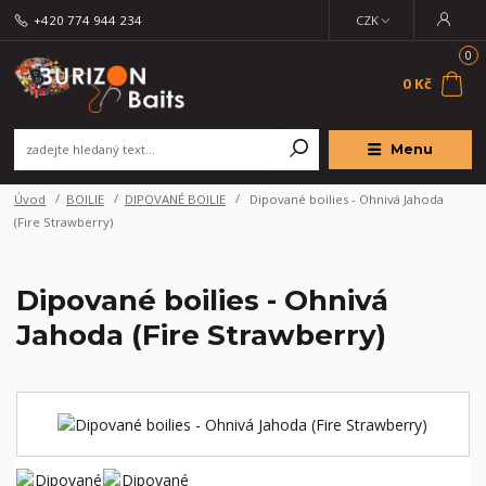
+420 774 944 234
CZK
0
0 Kč
Menu
Úvod
BOILIE
DIPOVANÉ BOILIE
Dipované boilies - Ohnivá Jahoda
(Fire Strawberry)
Dipované boilies - Ohnivá
Jahoda (Fire Strawberry)