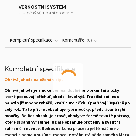
VĚRNOSTNÍ SYSTÉM
skutečný věrnostní program
Kompletní specifikace
Komentáře
0
Kompletní specifikace
Ohnivá Jahoda naložená v dipu
Ohnivá Jahoda je sladké boilies, doplněné o pikantní složky,
které posouvají příchuť jahoda i level výš. Tradiční boilies si
nalezlo již mnoho rybářů, kteří tuto příchuť používají úspěšně po
celý rok. Tato příchuť obsahuje rybí moučky, předtrávané rybí
moučky. Boilies obsahuje pravé jahody ve formě tekuté potravy,
které si sami vyrábíme !!!
Dále o
bsahuje proteiny a kvalitní
zahraniční esence.
Boilies na konci procesu ještě máčíme v
esenci a pomalu sušíme. Esence je vtáhnutá až do samého jádra