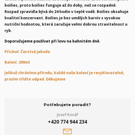
boilies, proto boilies funguje až do doby, než se rozpadně.
Rozpad zpravidla bývá do 24 hodin v teplé vodě. Boilies obsahuje
kvalitní konzervant. Boilies je bez umělých barviv s vysokou
nutriční hodnotou, která zaručuje velmi dobrou stravitelnost u
ryb.
Doporučujeme používat při lovu na bahnitém dně.
Přichuť: Čerstvá Jahoda
Balení: 200ml
Jelikož chráníme přírodu, každé naše balení je recyklovatelné,
prosím třiďte odpad. Děkujeme
Potřebujete poradit?
Josef Kovář
+420 774 944 234