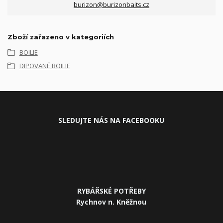
burizon@burizonbaits.cz
Zboží zařazeno v kategoriích
BOILIE
DIPOVANÉ BOILIE
SLEDUJ
TE NÁS NA FACEBOOKU
RYBÁŘSKÉ POTŘEBY
Rychnov n. Kněžnou