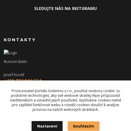
SLEDUJTE NÁS NA INSTGRAMU
KONTAKTY
Burizon Baits
Josef Kovář
+420 774 944 234
(Po-Pá, 15-19 hod.)
Provozovatel portálu Golemos s.r.o., používá soubory cookie. (a
podobné technologie), aby své webové stránky lépe přizpůsobil
burizon@burizonbaits.cz
návštěvníkům a usnadnil jejich používání. Využíváme cookies nutné
pro zajištění funkčnosti webu a rovněž cookies sloužící k analýze
provozu na našich webových stránkách.
Nastavení
Souhlasím