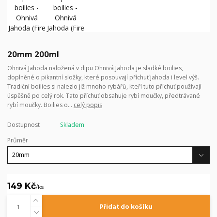
20mm 200ml
Ohnivá Jahoda naložená v dipu Ohnivá Jahoda je sladké boilies,
doplněné o pikantní složky, které posouvají příchuť jahoda i level výš.
Tradiční boilies si nalezlo již mnoho rybářů, kteří tuto příchuť používají
úspěšně po celý rok. Tato příchuť obsahuje rybí moučky, předtrávané
rybí moučky. Boilies o...
celý popis
Dostupnost
Skladem
Průměr
149 Kč
/
ks
Přidat do košíku