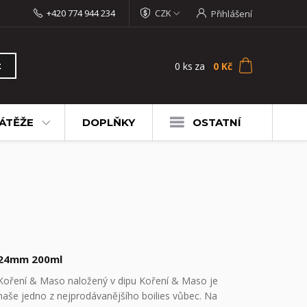
+420 774 944 234
CZK
Přihlášení
0
ks
za
0 Kč
t
ÁTĚŽE
DOPLŇKY
OSTATNÍ
24mm 200ml
Koření & Maso naložený v dipu Koření & Maso je
naše jedno z nejprodávanějšího boilies vůbec. Na