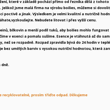
ení, které v základě pochází přímo od řezníka dělá z tohoto 
e. Jelikož jsme malá firma na výrobu boilies, můžeme si dovolit
ci poctivě a jinak. Výsledkem je velmi kvalitní a nutričně hod
váhate,vyzkoušejte. Nebudete litovat i přes vyšší cenu.
inů, bílkovin a menší podíl tuků, aby boilies mohlo fungovat
áčíme v esenci a pomalu sušíme. Esence je vtáhnutá až do sa
by, než se rozpadně. Rozpad zpravidla bývá do 24 hodin v tepl
s je bez umělých barviv s vysokou nutriční hodnotou, která zar
 dně.
 je recyklovatelné, prosím třiďte odpad. Děkujeme