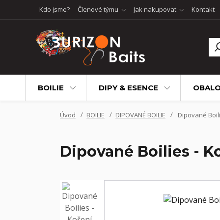
Kdo jsme?
Členové týmu
Jak nakupovat
Kontakt
BOILIE
DIPY & ESENCE
OBALO
Úvod
BOILIE
DIPOVANÉ BOILIE
Dipované Boili
Dipované Boilies - Ko