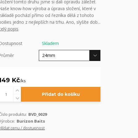
složení tomto druhu jsme si dali opravdu záležet.
Naše know-how výroba a úprava složení, které v
základě pochází přímo od řezníka dělá z tohoto
boilies jedno z nejlepších na trhu. Ano, slyšíte dob...
celý popis
Dostupnost
Skladem
Průměr
149 Kč
/
ks
Přidat do košíku
Číslo produktu:
BVD_0029
Výrobce:
Burizon Baits
Hlídat cenu / dostupnost