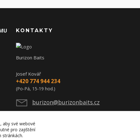
AMU
KONTAKTY
Burizon Baits
Josef Kovář
+420 774 944 234
(Po-Pá, 15-19 hod.)
burizon@burizonbaits.cz
), aby své webové
utné pro zajištění
h stránkách.