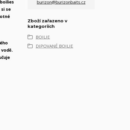
boilies
burizon@burizonbaits.cz
 si se
notné
Zboží zařazeno v
kategoriích
BOILIE
mého
DIPOVANÉ BOILIE
é vodě.
učuje