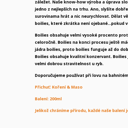
záležet. Naše know-how výroba a úprava slož
jedno z nejlepších na trhu. Ano, slyšíte dobř
surovinama hrát a nic neurychlovat. Dělat vě
boilies, které zkrátka není ojebané...pokud 
Boilies obsahuje velmi vysoké procento prote
celoročně. Boilies na konci procesu ještě m
jádra boilies, proto boilies funguje až do do
Boilies obsahuje kvalitní konzervant. Boilie
velmi dobrou stravitelnost u ryb.
Doporučujeme používat při lovu na bahnitém
Přichuť: Koření & Maso
Balení: 200ml
Jelikož chráníme přírodu, každé naše balení