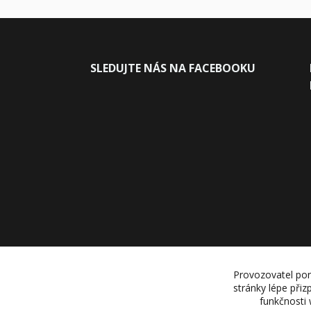
SLEDUJ
TE NÁS NA FACEBOOKU
Provozovatel por
stránky lépe přiz
funkčnosti 