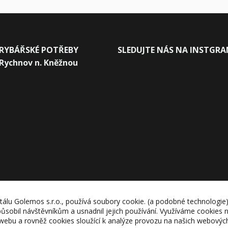
RYBÁŘSKÉ POTŘEBY
SLEDUJTE NÁS NA INSTGR
Rychnov n. Kněžnou
tálu Golemos s.r.o., používá soubory cookie. (a podobné technologie
působil návštěvníkům a usnadnil jejich používání. Využíváme cookies n
webu a rovněž cookies sloužící k analýze provozu na našich webovýc