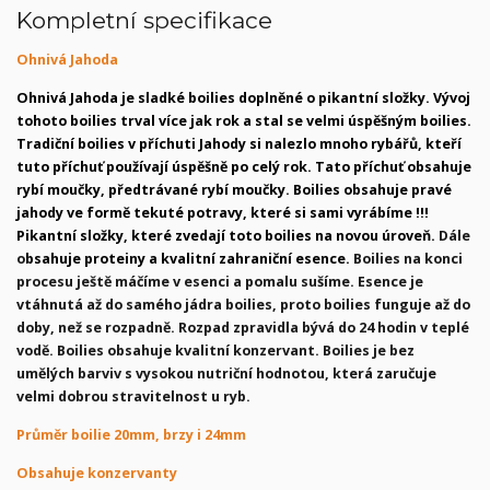
Kompletní specifikace
Ohnivá Jahoda
Ohnivá Jahoda je sladké boilies doplněné o pikantní složky. Vývoj
tohoto boilies trval více jak rok a stal se velmi úspěšným boilies.
Tradiční boilies v příchuti Jahody si nalezlo mnoho rybářů, kteří
tuto příchuť používají úspěšně po celý rok. Tato příchuť obsahuje
rybí moučky, předtrávané rybí moučky. Boilies obsahuje pravé
jahody ve formě tekuté potravy, které si sami vyrábíme !!!
Pikantní složky, které zvedají toto boilies na novou úroveň.
Dále
o
bsahuje proteiny a kvalitní zahraniční esence.
Boilies na konci
procesu ještě máčíme v esenci a pomalu sušíme. Esence je
vtáhnutá až do samého jádra boilies, proto boilies funguje až do
doby, než se rozpadně. Rozpad zpravidla bývá do 24 hodin v teplé
vodě. Boilies obsahuje kvalitní konzervant. Boilies je bez
umělých barviv s vysokou nutriční hodnotou, která zaručuje
velmi dobrou stravitelnost u ryb.
Průměr boilie 20mm, brzy i 24mm
Obsahuje konzervanty