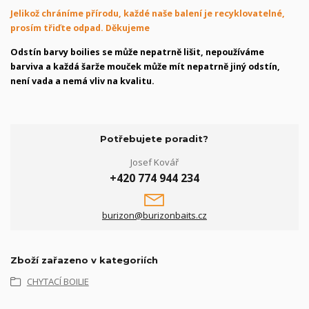
Jelikož chráníme přírodu, každé naše balení je recyklovatelné,
prosím třiďte odpad. Děkujeme
Odstín barvy boilies se může nepatrně lišit, nepoužíváme
barviva a každá šarže mouček může mít nepatrně jiný odstín,
není vada a nemá vliv na kvalitu.
Potřebujete poradit?
Josef Kovář
+420 774 944 234
burizon@burizonbaits.cz
Zboží zařazeno v kategoriích
CHYTACÍ BOILIE