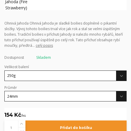
Ohnivá Jahoda Ohnivá Jahoda je sladké boilies doplněné o pikantní
složky. Vývoj tohoto boilies trval více jak rok a stal se velmi úspěšným
boilies. Tradiční boilies v příchuti Jahody si nalezlo mnoho rybářů, kteří
tuto příchuť používají úspěšně po celý rok. Tato příchuť obsahuje rybí
moučky, předtrá...
celý popis
Dostupnost
Skladem
Velikost balení
Průměr
154 Kč
/
ks
Přidat do košíku