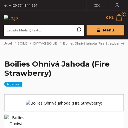
+420 774 944 234
CZK
0
0 Kč
Menu
Úvod
BOILIE
CHYTACÍ BOILIE
Boilies Ohnivá Jahoda (Fire Strawberry)
Boilies Ohnivá Jahoda (Fire
Strawberry)
Novinka