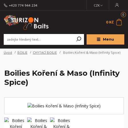
+420 774 944 234
CZK
0
0 Kč
Menu
Úvod
BOILIE
CHYTACÍ BOILIE
Boilies Koření & Maso (Infinity Spice)
Boilies Koření & Maso (Infinity
Spice)