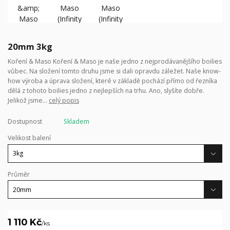
20mm 3kg
Koření & Maso Koření & Maso je naše jedno z nejprodávanějšího boilies
vůbec. Na složení tomto druhu jsme si dali opravdu záležet. Naše know-
how výroba a úprava složení, které v základě pochází přímo od řezníka
dělá z tohoto boilies jedno z nejlepších na trhu. Ano, slyšíte dobře.
Jelikož jsme...
celý popis
Dostupnost
Skladem
Velikost balení
Průměr
1 110 Kč
/
ks