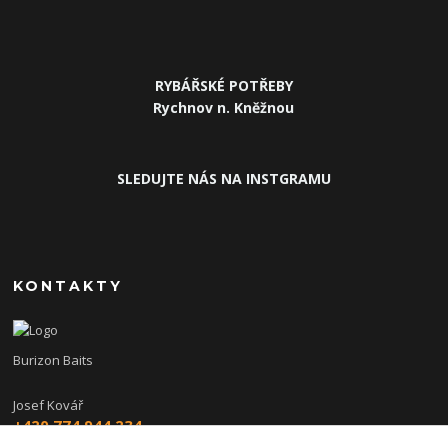
RYBÁŘSKÉ POTŘEBY
Rychnov n. Kněžnou
SLEDUJTE NÁS NA INSTGRAMU
KONTAKTY
Burizon Baits
Josef Kovář
+420 774 944 234
(Po-Pá, 15-19 hod.)