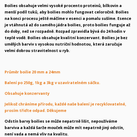
Boilies obsahuje velmi vysoké procento proteinů, bílkovin a
menší podíl tuků, aby boilies mohlo fungovat celoročně. Boilies
na konci procesu ještě máčíme v esenci a pomalu sušíme. Esence
je vtáhnutá až do samého jádra boilies, proto boilies funguje až
do doby, než se rozpadně. Rozpad zpravidla bývá do 24 hodin v
teplé vodě. Boilies obsahuje kvalitní konzervant. Boilies je bez
umělých barviv s vysokou nutriční hodnotou, která zaručuje
velmi dobrou stravitelnost u ryb.
Průměr boilie 20 mm a 24mm
Balení po 250g, 1kg a 3kg v uzavíratelném sáčku.
Obsahuje konzervanty
Jelikož chráníme přírodu, každé naše balení je recyklovatelné,
prosím třiďte odpad. Děkujeme
Odstín barvy boilies se může nepatrně lišit, nepoužíváme
barviva a každá šarže mouček může mít nepatrně jiný odstín,
není vada a nemá vliv na kvalitu.