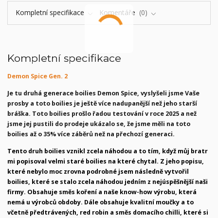
Kompletní specifikace
Komentáře
0
Kompletní specifikace
Demon Spice Gen. 2
Je tu druhá generace boilies Demon Spice, vyslyšeli jsme Vaše
prosby a toto boilies je ještě více nadupanější než jeho starší
bráška. Toto boilies prošlo řadou testování v roce 2025 a než
jsme jej pustili do prodeje ukázalo se, že jsme měli na toto
boilies až o 35% více záběrů než na přechozí generaci.
Tento druh boilies vznikl zcela náhodou a to tím, když můj bratr
mi popisoval velmi staré boilies na které chytal. Z jeho popisu,
které nebylo moc zrovna podrobné jsem následně vytvořil
boilies, které se stalo zcela náhodou jedním z nejúspěšnější naši
firmy. Obsahuje směs koření a naše know-how výrobu, která
nemá u výrobců obdoby. Dále obsahuje kvalitní moučky a to
včetně předtrávených, red robin a směs domacího chilli, které si