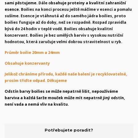
sami pěstujeme.
Dále o
bsahuje proteiny a kvalitní zahraniční
esence.
Boilies na konci procesu ještě máčíme v esenci a pomalu
sušíme. Esence je vtáhnutá až do samého jádra boilies, proto
boilies funguje až do doby, než se rozpadně. Rozpad zpravidla
bývá do 24 hodin v teplé vodě. Boilies obsahuje kvalitní
konzervant. Boilies je bez umělých barviv s vysokou nutriční
hodnotou, která zaručuje velmi dobrou stravitelnost u ryb.
Průměr boilie 20mm a 24mm
Obsahuje konzervanty
Jelikož chráníme přírodu, každé naše balení je recyklovatelné,
prosím třiďte odpad. Děkujeme
Odstín barvy boilies se může nepatrně lišit, nepoužíváme
barviva a každá šarže mouček může mít nepatrně jiný odstín,
není vada a nemá vliv na kvalitu.
Potřebujete poradit?