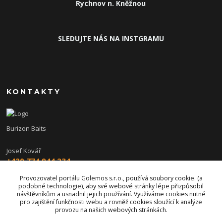
Rychnov n. Kněžnou
SLEDUJTE NÁS NA INSTGRAMU
KONTAKTY
Burizon Baits
Josef Kovář
+420 774 944 234
(Po-Pá, 15-19 hod.)
Provozovatel portálu Golemos s.r.o., používá soubory cookie. (a
podobné technologie), aby své webové stránky lépe přizpůsobil
burizon@burizonbaits.cz
návštěvníkům a usnadnil jejich používání. Využíváme cookies nutné
pro zajištění funkčnosti webu a rovněž cookies sloužící k analýze
provozu na našich webových stránkách.