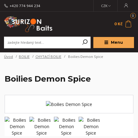
+420 774 944 234
CZK
0
0 Kč
Menu
Úvod
BOILIE
CHYTACÍ BOILIE
Boilies Demon Spice
Boilies Demon Spice