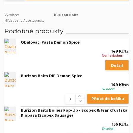
Výrobce:
Burizon Baits
Hlídat cenu / dostupnost
Podobné produkty
Obalovací Pasta Demon Spice
149 Kč
/
ks
Není skladem
Detail
Burizon Baits DIP Demon Spice
149 Kč
/
ks
Skladem
Přidat do košíku
Burizon Baits Boilies Pop-Up - Scopex & Frankfurtská
Klobása (Scopex Sausage)
156 Kč
/
ks
Skladem