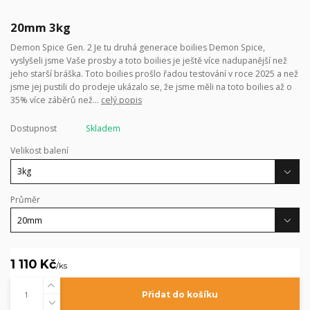
20mm 3kg
Demon Spice Gen. 2 Je tu druhá generace boilies Demon Spice,
vyslyšeli jsme Vaše prosby a toto boilies je ještě více nadupanější než
jeho starší bráška. Toto boilies prošlo řadou testování v roce 2025 a než
jsme jej pustili do prodeje ukázalo se, že jsme měli na toto boilies až o
35% více záběrů než...
celý popis
Dostupnost
Skladem
Velikost balení
Průměr
1 110 Kč
/
ks
Přidat do košíku