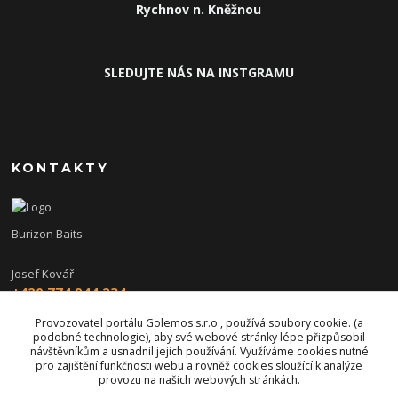
Rychnov n. Kněžnou
SLEDUJTE NÁS NA INSTGRAMU
KONTAKTY
Burizon Baits
Josef Kovář
+420 774 944 234
(Po-Pá, 15-19 hod.)
Provozovatel portálu Golemos s.r.o., používá soubory cookie. (a
podobné technologie), aby své webové stránky lépe přizpůsobil
burizon@burizonbaits.cz
návštěvníkům a usnadnil jejich používání. Využíváme cookies nutné
pro zajištění funkčnosti webu a rovněž cookies sloužící k analýze
provozu na našich webových stránkách.