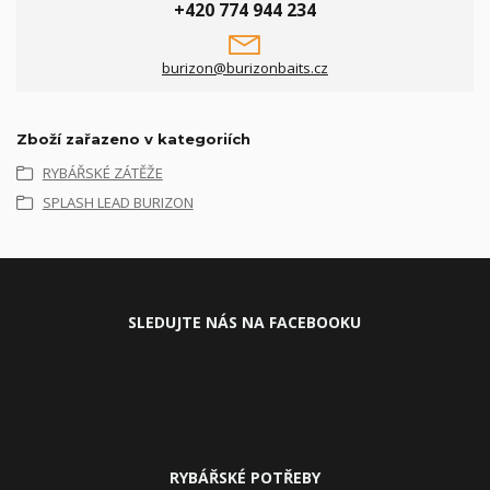
+420 774 944 234
burizon@burizonbaits.cz
Zboží zařazeno v kategoriích
RYBÁŘSKÉ ZÁTĚŽE
SPLASH LEAD BURIZON
SLEDUJ
TE NÁS NA FACEBOOKU
RYBÁŘSKÉ POTŘEBY