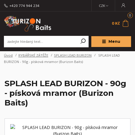
+420 774 944 234
CZK
0
0 Kč
Menu
Úvod
RYBÁŘSKÉ ZÁTĚŽE
SPLASH LEAD BURIZON
SPLASH LEAD
BURIZON - 90g - písková mramor (Burizon Baits)
SPLASH LEAD BURIZON - 90g
- písková mramor (Burizon
Baits)