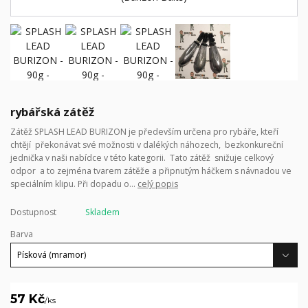
rybářská zátěž
Zátěž SPLASH LEAD BURIZON je především určena pro rybáře, kteří
chtějí překonávat své možnosti v dalékých náhozech, bezkonkureční
jednička v naši nabídce v této kategorii. Tato zátěž snižuje celkový
odpor a to zejména tvarem zátěže a připnutým háčkem s návnadou ve
speciálním klipu. Při dopadu o...
celý popis
Dostupnost
Skladem
Barva
57 Kč
/
ks