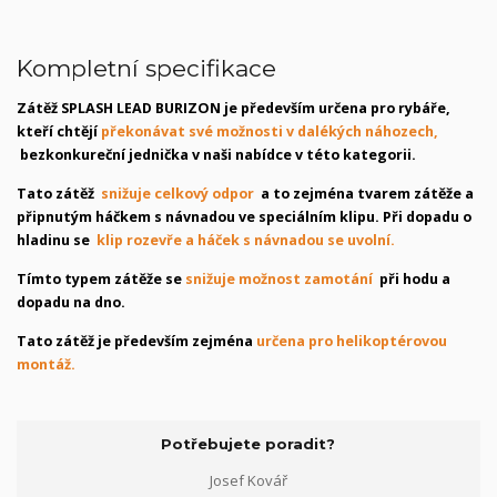
Kompletní specifikace
Zátěž SPLASH LEAD BURIZON je především určena pro rybáře,
kteří chtějí
překonávat své možnosti v dalékých náhozech,
bezkonkureční jednička v naši nabídce v této kategorii.
Tato zátěž
snižuje celkový odpor
a to zejména tvarem zátěže a
připnutým háčkem s návnadou ve speciálním klipu. Při dopadu o
hladinu se
klip rozevře a háček s návnadou se uvolní.
Tímto typem zátěže se
snižuje možnost zamotání
při hodu a
dopadu na dno.
Tato zátěž je především zejména
určena pro helikoptérovou
montáž.
Potřebujete poradit?
Josef Kovář