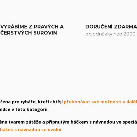
VYRÁBÍME Z PRAVÝCH A
DORUČENÍ ZDARM
ČERSTVÝCH SUROVIN
objednávky nad 2000
ena pro rybáře, kteří chtějí
překonávat své možnosti v dalé
bídce v této kategorii.
éna tvarem zátěže a připnutým háčkem s návnadou ve speciá
 háček s návnadou se uvolní.