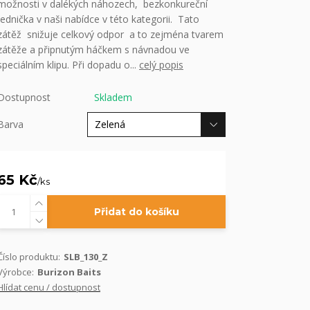
možnosti v dalékých náhozech, bezkonkureční
jednička v naši nabídce v této kategorii. Tato
zátěž snižuje celkový odpor a to zejména tvarem
zátěže a připnutým háčkem s návnadou ve
speciálním klipu. Při dopadu o...
celý popis
Dostupnost
Skladem
Barva
65 Kč
/
ks
Přidat do košíku
Číslo produktu:
SLB_130_Z
Výrobce:
Burizon Baits
Hlídat cenu / dostupnost