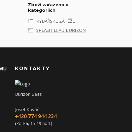
Zboží zařazeno v
kategoriích
RYBÁŘSKÉ ZÁTĚŽE
SPLASH LEAD BURIZON
AMU
KONTAKTY
Burizon Baits
Josef Kovář
+420 774 944 234
(Po-Pá, 15-19 hod.)