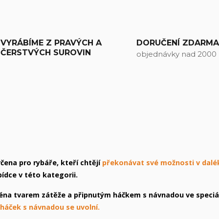
VYRÁBÍME Z PRAVÝCH A
DORUČENÍ ZDARM
ČERSTVÝCH SUROVIN
objednávky nad 2000
ena pro rybáře, kteří chtějí
překonávat své možnosti v dalé
bídce v této kategorii.
éna tvarem zátěže a připnutým háčkem s návnadou ve speciá
 háček s návnadou se uvolní.