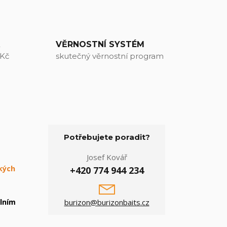
A
VĚRNOSTNÍ SYSTÉM
 Kč
skutečný věrnostní program
Potřebujete poradit?
Josef Kovář
kých
+420 774 944 234
lním
burizon@burizonbaits.cz