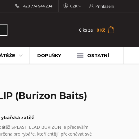
+420 774 944 234
CZK
Přihlášení
0
ks
za
0 Kč
t
ÁTĚŽE
DOPLŇKY
OSTATNÍ
P (Burizon Baits)
rybářská zátěž
Zátěž SPLASH LEAD BURIZON je především
určena pro rybáře, kteří chtějí překonávat své