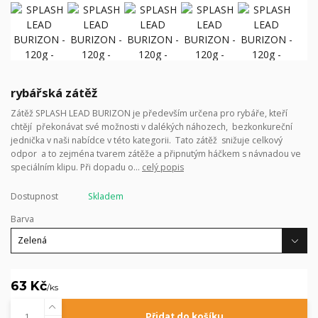
rybářská zátěž
Zátěž SPLASH LEAD BURIZON je především určena pro rybáře, kteří
chtějí překonávat své možnosti v dalékých náhozech, bezkonkureční
jednička v naši nabídce v této kategorii. Tato zátěž snižuje celkový
odpor a to zejména tvarem zátěže a připnutým háčkem s návnadou ve
speciálním klipu. Při dopadu o...
celý popis
Dostupnost
Skladem
Barva
63 Kč
/
ks
Přidat do košíku