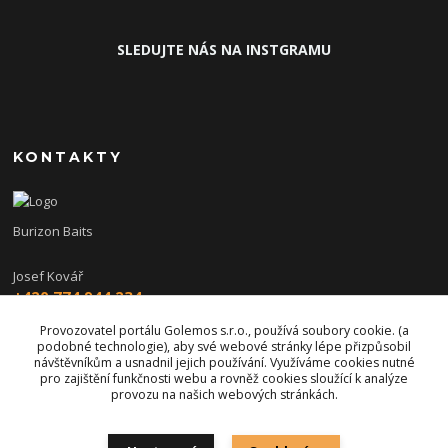
SLEDUJTE NÁS NA INSTGRAMU
KONTAKTY
Burizon Baits
Josef Kovář
+420 774 944 234
(Po-Pá, 15-19 hod.)
Provozovatel portálu Golemos s.r.o., používá soubory cookie. (a
podobné technologie), aby své webové stránky lépe přizpůsobil
burizon@burizonbaits.cz
návštěvníkům a usnadnil jejich používání. Využíváme cookies nutné
pro zajištění funkčnosti webu a rovněž cookies sloužící k analýze
provozu na našich webových stránkách.