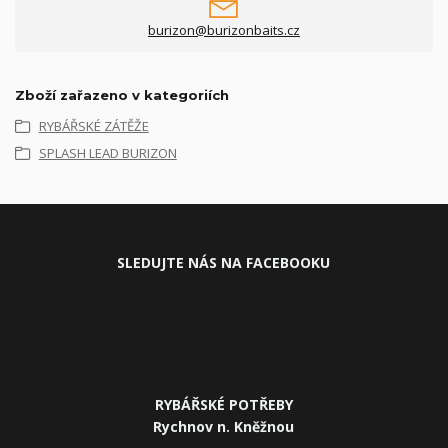
burizon@burizonbaits.cz
Zboží zařazeno v kategoriích
RYBÁŘSKÉ ZÁTĚŽE
SPLASH LEAD BURIZON
SLEDUJ
TE NÁS NA FACEBOOKU
RYBÁŘSKÉ POTŘEBY
Rychnov n. Kněžnou