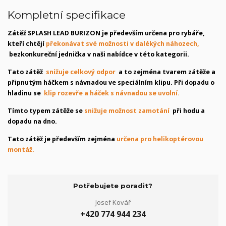
Kompletní specifikace
Zátěž SPLASH LEAD BURIZON je především určena pro rybáře,
kteří chtějí
překonávat své možnosti v dalékých náhozech,
bezkonkureční jednička v naši nabídce v této kategorii.
Tato zátěž
snižuje celkový odpor
a to zejména tvarem zátěže a
připnutým háčkem s návnadou ve speciálním klipu. Při dopadu o
hladinu se
klip rozevře a háček s návnadou se uvolní.
Tímto typem zátěže se
snižuje možnost zamotání
při hodu a
dopadu na dno.
Tato zátěž je především zejména
určena pro helikoptérovou
montáž.
Potřebujete poradit?
Josef Kovář
+420 774 944 234