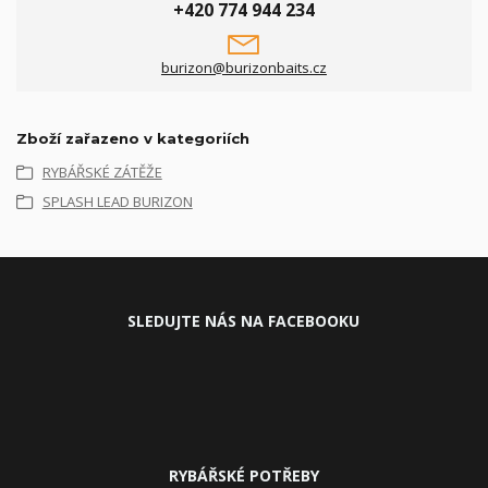
+420 774 944 234
burizon@burizonbaits.cz
Zboží zařazeno v kategoriích
RYBÁŘSKÉ ZÁTĚŽE
SPLASH LEAD BURIZON
SLEDUJ
TE NÁS NA FACEBOOKU
RYBÁŘSKÉ POTŘEBY