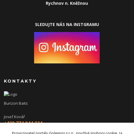
Rychnov n. Kněžnou
SLEDUJTE NÁS NA INSTGRAMU
KONTAKTY
Burizon Baits
Josef Kovář
+420 774 944 234
(Po-Pá, 15-19 hod.)
Provozovatel portálu Golemos s.r.o., používá soubory cookie. (a