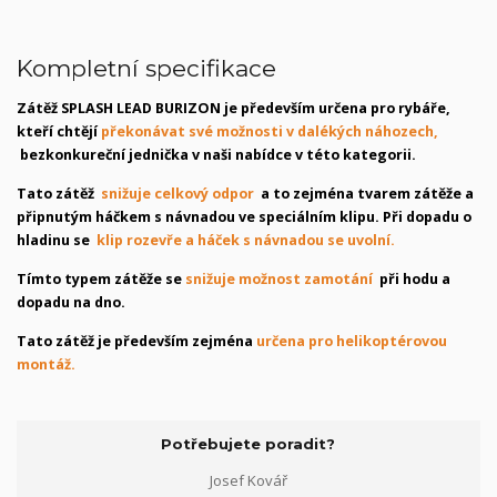
Kompletní specifikace
Zátěž SPLASH LEAD BURIZON je především určena pro rybáře,
kteří chtějí
překonávat své možnosti v dalékých náhozech,
bezkonkureční jednička v naši nabídce v této kategorii.
Tato zátěž
snižuje celkový odpor
a to zejména tvarem zátěže a
připnutým háčkem s návnadou ve speciálním klipu. Při dopadu o
hladinu se
klip rozevře a háček s návnadou se uvolní.
Tímto typem zátěže se
snižuje možnost zamotání
při hodu a
dopadu na dno.
Tato zátěž je především zejména
určena pro helikoptérovou
montáž.
Potřebujete poradit?
Josef Kovář