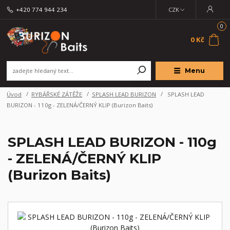
+420 774 944 234
CZK
0
0 Kč
Menu
Úvod
RYBÁŘSKÉ ZÁTĚŽE
SPLASH LEAD BURIZON
SPLASH LEAD
BURIZON - 110g - ZELENÁ/ČERNÝ KLIP (Burizon Baits)
SPLASH LEAD BURIZON - 110g
- ZELENÁ/ČERNÝ KLIP
(Burizon Baits)