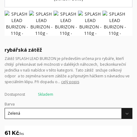
rybářská zátěž
Zátěž SPLASH LEAD BURIZON je především určena pro rybáře, kteří
chtějí překonávat své možnosti v dalékých náhozech, bezkonkureční
jednička v naši nabídce v této kategorii. Tato zátěž snižuje celkový
odpor a to zejména tvarem zátěže a připnutým háčkem s návnadou ve
speciálním klipu. Při dopadu o...
celý popis
Dostupnost
Skladem
Barva
61 Kč
/
ks