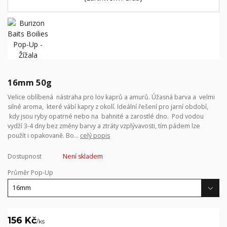
16mm 50g
Velice oblíbená nástraha pro lov kaprů a amurů. Úžasná barva a velmi
silné aroma, které vábí kapry z okolí. Ideální řešení pro jarní období,
kdy jsou ryby opatrné nebo na bahnité a zarostlé dno. Pod vodou
vydží 3-4 dny bez změny barvy a ztráty vzplývavosti, tím pádem lze
použít i opakovaně. Bo...
celý popis
Dostupnost
Není skladem
Průměr Pop-Up
156 Kč
/
ks