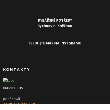
RYBÁŘSKÉ POTŘEBY
Rychnov n. Kněžnou
SLEDUJTE NÁS NA INSTGRAMU
KONTAKTY
Burizon Baits
Josef Kovář
+420 774 944 234
(Po-Pá, 15-19 hod.)