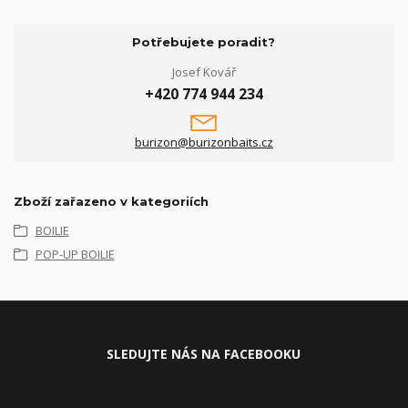
Potřebujete poradit?
Josef Kovář
+420 774 944 234
burizon@burizonbaits.cz
Zboží zařazeno v kategoriích
BOILIE
POP-UP BOILIE
SLEDUJ
TE NÁS NA FACEBOOKU