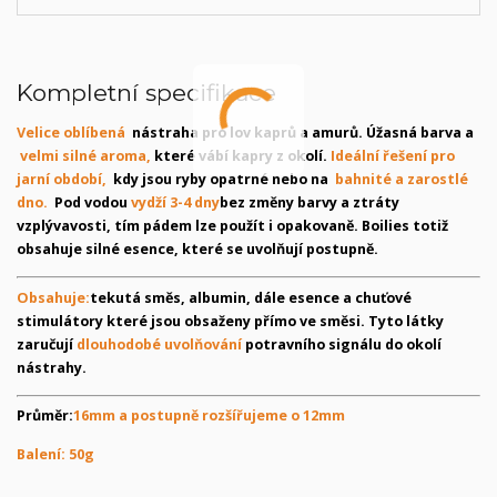
Kompletní specifikace
Velice oblíbená
nástraha pro lov kaprů a amurů. Úžasná barva a
velmi silné aroma
,
které vábí kapry z okolí.
Ideální řešení pro
jarní období,
kdy jsou ryby opatrné nebo na
bahnité a zarostlé
dno.
Pod vodou
vydží 3-4 dny
bez změny barvy a ztráty
vzplývavosti, tím pádem lze použít i opakovaně. Boilies totiž
obsahuje silné esence, které se uvolňují postupně.
Obsahuje:
tekutá směs, albumin, dále esence a chuťové
stimulátory které jsou obsaženy přímo ve směsi. Tyto látky
zaručují
dlouhodobé uvolňování
potravního signálu do okolí
nástrahy.
Průměr:
16mm a postupně rozšířujeme o 12mm
Balení: 50g