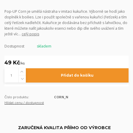
Pop-UP Corn je umělá nástraha v imitaci kukuřice. Výborně se hodí jako
doplněk k boilies. Lze i použít společně s vařenou kukuřicí (řetízek) a tím
celý řetízek nadlehčit. Kukuřice je dodávána bez příchutě s lahvičkou, do
které můžete nalít jakoukoliv esenci nebo dip dle svého uvážení a tím
ještě víc...
celý popis
Dostupnost
skladem
49 Kč
/
ks
Přidat do košíku
Číslo produktu:
CORN_N
Hlídat cenu / dostupnost
ZARUČENÁ KVALITA PŘÍMO OD VÝROBCE