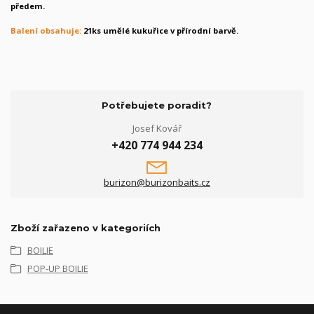
předem.
Balení obsahuje:
21ks umělé kukuřice v přírodní barvě.
Potřebujete poradit?
Josef Kovář
+420 774 944 234
burizon@burizonbaits.cz
Zboží zařazeno v kategoriích
BOILIE
POP-UP BOILIE