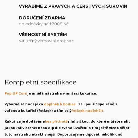
VYRÁBÍME Z PRAVÝCH A ČERSTVÝCH SUROVIN
DORUČENÍ ZDARMA
objednávky nad 2000 Kč
VĚRNOSTNÍ SYSTÉM
skutečný věrnostní program
Kompletní specifikace
Pop-UP Corn
je umělá nástraha v imitaci kukuřice.
Výborně se hodí jako
doplněk k boilies.
Lze i použít společně s
vařenou kukuřicí (řetízek) a tím celý
řetízek nadlehčit.
Kukuřice je dodávána
bez příchutě
s lahvičkou, do které můžete nalít
jakoukoliv esenci nebo dip dle svého uvážení a tím ještě více udělat
tuto nástrahu atraktivnější. Doporučujeme dipovat několik dnů