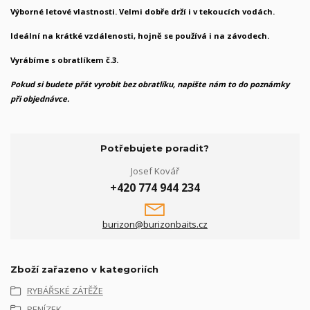
Výborné letové vlastnosti. Velmi dobře drží i v tekoucích vodách.
Ideální na krátké vzdálenosti, hojně se používá i na závodech.
Vyrábíme s obratlíkem č.3.
Pokud si budete přát vyrobit bez obratlíku, napište nám to do poznámky
při objednávce.
Potřebujete poradit?
Josef Kovář
+420 774 944 234
burizon@burizonbaits.cz
Zboží zařazeno v kategoriích
RYBÁŘSKÉ ZÁTĚŽE
PENÍZEK