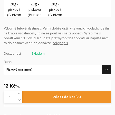
Výborné letové vlastnosti. Velmi dobře drží i v tekoucích vodách. Ideální
na krátké vzdálenosti, hojně se používá i na závodech. Vyrábíme s
obratlíkem č.3. Pokud si budete přát vyrobit bez obratlíku, napište nám
to do poznámky při objednávce.
celý popis
Dostupnost
Skladem
Barva
12 Kč
/
ks
Přidat do košíku