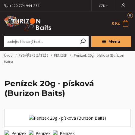
+420 774 944 234
CZK
0
0 Kč
Menu
Úvod
RYBÁŘSKÉ ZÁTĚŽE
PENÍZEK
Penízek 20g - písková (Burizon
Baits)
Penízek 20g - písková
(Burizon Baits)