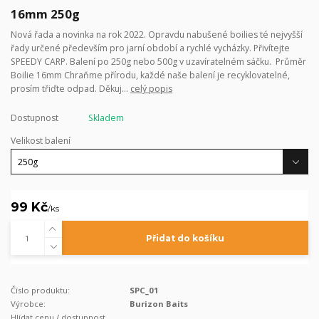
16mm 250g
Nová řada a novinka na rok 2022. Opravdu nabušené boilies té nejvyšší
řady určené především pro jarní období a rychlé vycházky. Přivítejte
SPEEDY CARP. Balení po 250g nebo 500g v uzavíratelném sáčku. Průměr
Boilie 16mm Chraňme přírodu, každé naše balení je recyklovatelné,
prosím třiďte odpad. Děkuj...
celý popis
Dostupnost
Skladem
Velikost balení
99 Kč
/
ks
Přidat do košíku
Číslo produktu:
SPC_01
Výrobce:
Burizon Baits
Hlídat cenu / dostupnost