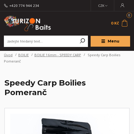
+420 774 944 234
CZK
0
0 Kč
Menu
Úvod
BOILIE
BOILIE 16mm - SPEEDY CARP
Speedy Carp Boilies
Pomeranč
Speedy Carp Boilies
Pomeranč