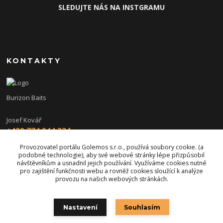
SLEDUJTE NÁS NA INSTGRAMU
KONTAKTY
Burizon Baits
Josef Kovář
+420 774 944 234
(Po-Pá, 15-19 hod.)
Provozovatel portálu Golemos s.r.o., používá soubory cookie. (a
podobné technologie), aby své webové stránky lépe přizpůsobil
burizon@burizonbaits.cz
návštěvníkům a usnadnil jejich používání. Využíváme cookies nutné
pro zajištění funkčnosti webu a rovněž cookies sloužící k analýze
provozu na našich webových stránkách.
Nastavení
Souhlasím