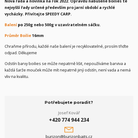
Nová řada a novinka na rok 2022. Opravdu nabušené boilies té
nejvyšší řady určené především pro jarní období a rychlé
vycházky. Přivítejte SPEEDY CARP.
Balení
po
250g nebo 500g v uzavíratelném sáčku.
Průměr Boilie
16mm
Chraňme přírodu, každé naše balení je recyklovatelné, prosím třiďte
odpad. Děkujeme
Odstín barvy boilies se může nepatrně lišit, nepoužíváme barviva a
každá šarže mouček může mít nepatrně jiný odstín, není vada a nemá
vliv na kvalitu.
Potřebujete poradit?
Josef Kovář
+420 774 944 234
burizon@burizonbaits.cz