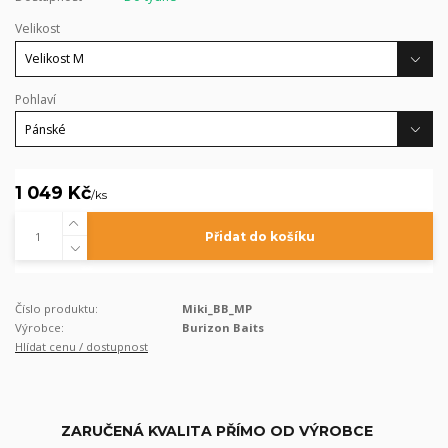
Velikost
Pohlaví
1 049 Kč
/
ks
Přidat do košíku
Číslo produktu:
Miki_BB_MP
Výrobce:
Burizon Baits
Hlídat cenu / dostupnost
ZARUČENÁ KVALITA PŘÍMO OD VÝROBCE