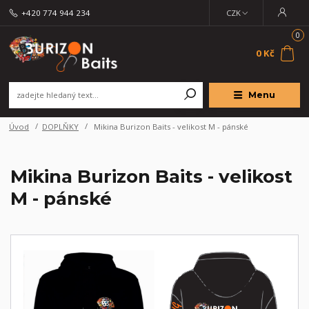
+420 774 944 234
CZK
0
0 Kč
Menu
Úvod
DOPLŇKY
Mikina Burizon Baits - velikost M - pánské
Mikina Burizon Baits - velikost
M - pánské