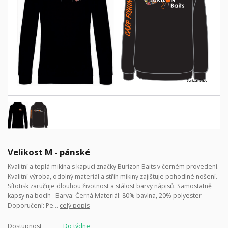
Velikost M - pánské
Kvalitní a teplá mikina s kapucí značky Burizon Baits v černém provedení.
Kvalitní výroba, odolný materiál a střih mikiny zajištuje pohodlné nošení.
Sítotisk zaručuje dlouhou životnost a stálost barvy nápisů. Samostatně
kapsy na bocíh Barva: Černá Materiál: 80% bavlna, 20% polyester
Doporučení: Pe...
celý popis
Dostupnost
Do týdne