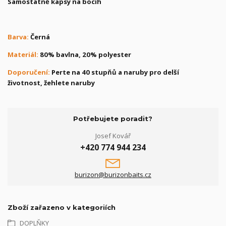
Samostatně kapsy na bocíh
Barva:
Černá
Materiál:
80% bavlna, 20% polyester
Doporučení:
Perte na 40 stupňů a naruby pro delší
životnost, žehlete naruby
Potřebujete poradit?
Josef Kovář
+420 774 944 234
burizon@burizonbaits.cz
Zboží zařazeno v kategoriích
DOPLŇKY