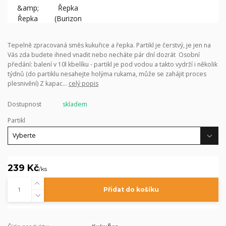
Tepelně zpracovaná směs kukuřice a řepka. Partikl je čerstvý, je jen na
Vás zda budete ihned vnadit nebo necháte pár dní dozrát Osobní
předání: balení v 10l kbelíku - partikl je pod vodou a takto vydrží i několik
týdnů (do partiklu nesahejte holýma rukama, může se zahájit proces
plesnivění) Z kapac...
celý popis
Dostupnost
skladem
Partikl
239 Kč
/
ks
Přidat do košíku