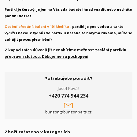
Partikl je čerstvý, je jen na Vás zda budete ihned vnadit nebo necháte
pár dní dozrát
Osobní předání: balení v 10l kbelíku -
partikl je pod vodou a takto
vydrží i několik týdnů (do partiklu nesahejte holýma rukama, může se
zahájit proces plesnivění)
Z kapacitních důvodů již nenabízíme možnost zaslání partiklu
přepravní službou. Děkujeme za pochopení
Potřebujete poradit?
Josef Kovář
+420 774 944 234
burizon@burizonbaits.cz
Zboží zařazeno v kategoriích