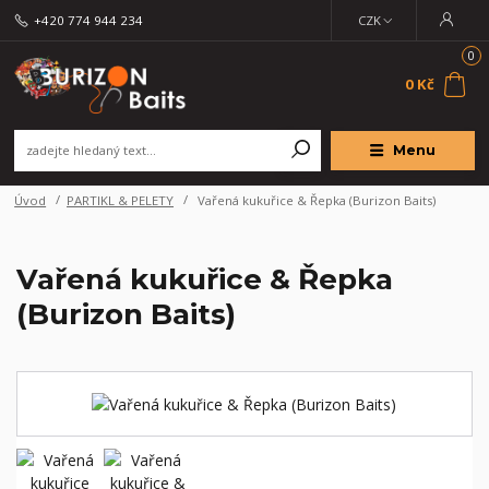
+420 774 944 234
CZK
0
0 Kč
Menu
Úvod
PARTIKL & PELETY
Vařená kukuřice & Řepka (Burizon Baits)
Vařená kukuřice & Řepka
(Burizon Baits)