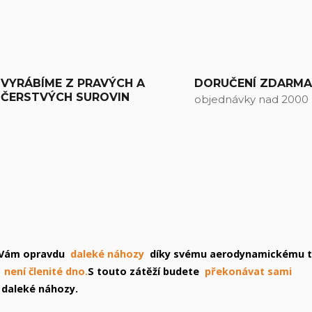
VYRÁBÍME Z PRAVÝCH A
DORUČENÍ ZDARM
ČERSTVÝCH SUROVIN
objednávky nad 2000
 Vám opravdu
daleké náhozy
díky svému aerodynamickému t
není členité dno.
S touto zátěží budete
překonávat sami
o daleké náhozy.