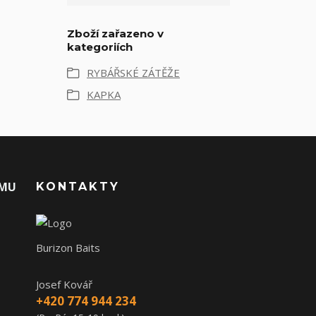
Zboží zařazeno v
kategoriích
RYBÁŘSKÉ ZÁTĚŽE
KAPKA
AMU
KONTAKTY
Burizon Baits
Josef Kovář
+420 774 944 234