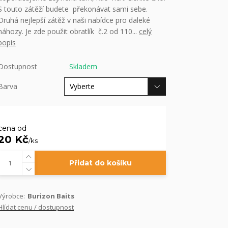
S touto zátěží budete překonávat sami sebe.
Druhá nejlepší zátěž v naši nabídce pro daleké
náhozy. Je zde použit obratlík č.2 od 110...
celý
popis
Dostupnost
Skladem
Barva
cena od
20 Kč
/
ks
Přidat do košíku
Výrobce:
Burizon Baits
Hlídat cenu / dostupnost