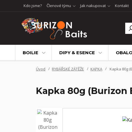
Kdo jsme?
Členové týmu
Jak nakupovat
Kontakt
BOILIE
DIPY & ESENCE
OBALO
Úvod
RYBÁŘSKÉ ZÁTĚŽE
KAPKA
Kapka 80g (B
Kapka 80g (Burizon 