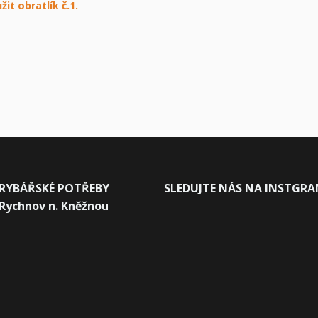
žit obratlík č.1.
RYBÁŘSKÉ POTŘEBY
SLEDUJTE NÁS NA INSTGR
Rychnov n. Kněžnou