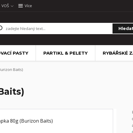
VOŠ
Více
Hleda
VACÍ PASTY
PARTIKL & PELETY
RYBÁŘSKÉ Z
urizon Baits)
Baits)