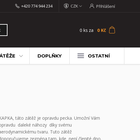
+420 774 944 234
CZK
Přihlášení
0
ks
za
0 Kč
t
ÁTĚŽE
DOPLŇKY
OSTATNÍ
KAPKA, táto zátěž je opravdu pecka. Umožní Vám
opravdu daleké náhozy díky svému
aerodynamickému tvaru. Tuto zátěž
doporučujeme zejména tam, kde není členité dno.