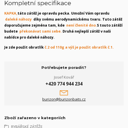
Kompletní specifikace
KAPKA,
táto zátěž je opravdu pecka. Umožní Vám opravdu
daleké náhozy
díky svému aerodynamickému tvaru. Tuto zátěž
doporučujeme zejména tam, kde
není členité dno.
S touto zátěží
budete
překonávat sami sebe.
Druhá nejlepší zátěž v naši
nabídce pro daleké náhozy.
Je zde použit obratlík
č.2 od 110g a výš je použit obratlík č.1.
Potřebujete poradit?
Josef Kovář
+420 774 944 234
burizon@burizonbaits.cz
Zboží zařazeno v kategoriích
RYBÁŘSKÉ ZÁTĚŽE