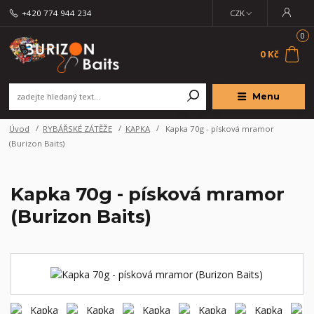
+420 774 944 234
CZK
0
0 Kč
Menu
Úvod
RYBÁŘSKÉ ZÁTĚŽE
KAPKA
Kapka 70g - písková mramor
(Burizon Baits)
Kapka 70g - písková mramor
(Burizon Baits)