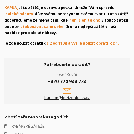
KAPKA,
táto zátěž je opravdu pecka. Umožní Vám opravdu
daleké náhozy
díky svému aerodynamickému tvaru. Tuto zátěž
doporučujeme zejména tam, kde
není členité dno.
S touto zátěží
budete
překonávat sami sebe.
Druhá nejlepší zátěž v naši
nabídce pro daleké náhozy.
Je zde použit obratlík
č.2 od 110g a výš je použit obratlík č.1.
Potřebujete poradit?
Josef Kovář
+420 774 944 234
burizon@burizonbaits.cz
Zboží zařazeno v kategoriích
RYBÁŘSKÉ ZÁTĚŽE