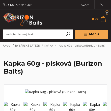
+420 774 944 234
CZK
0
0 Kč
Menu
Úvod
RYBÁŘSKÉ ZÁTĚŽE
KAPKA
Kapka 60g - písková (Burizon Baits)
Kapka 60g - písková (Burizon
Baits)