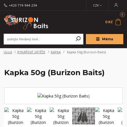
+420 774 944 234
CZK
0
0 Kč
Menu
Úvod
RYBÁŘSKÉ ZÁTĚŽE
KAPKA
Kapka 50g (Burizon Baits)
Kapka 50g (Burizon Baits)