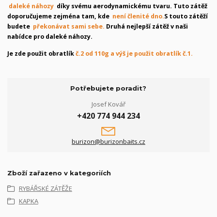
daleké náhozy
díky svému aerodynamickému tvaru. Tuto zátěž
doporučujeme zejména tam, kde
není členité dno.
S touto zátěží
budete
překonávat sami sebe.
Druhá nejlepší zátěž v naši
nabídce pro daleké náhozy.
Je zde použit obratlík
č.2 od 110g a výš je použit obratlík č.1.
Potřebujete poradit?
Josef Kovář
+420 774 944 234
burizon@burizonbaits.cz
Zboží zařazeno v kategoriích
RYBÁŘSKÉ ZÁTĚŽE
KAPKA