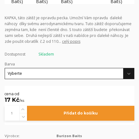
KAPKA, táto zátěž je opravdu pecka. Umožní Vám opravdu daleké
náhozy díky svému aerodynamickému tvaru. Tuto zátěž doporučujeme
zejména tam, kde není členité dno. S touto zátěží budete překonávat
sami sebe. Druhá nejlepší zátěž v naši nabídce pro daleké náhozy. Je
zde použit obratlík č.2 od 110...
celý popis
Dostupnost
Skladem
Barva
cena od
17 Kč
/
ks
Přidat do košíku
Výrobce:
Burizon Baits