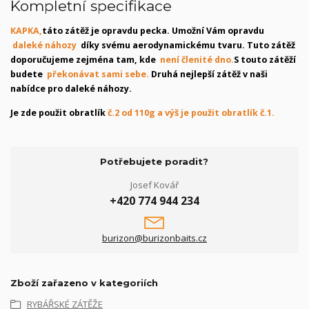
Kompletní specifikace
KAPKA,
táto zátěž je opravdu pecka. Umožní Vám opravdu
daleké náhozy
díky svému aerodynamickému tvaru. Tuto zátěž
doporučujeme zejména tam, kde
není členité dno.
S touto zátěží
budete
překonávat sami sebe.
Druhá nejlepší zátěž v naši
nabídce pro daleké náhozy.
Je zde použit obratlík
č.2 od 110g a výš je použit obratlík č.1.
Potřebujete poradit?
Josef Kovář
+420 774 944 234
burizon@burizonbaits.cz
Zboží zařazeno v kategoriích
RYBÁŘSKÉ ZÁTĚŽE