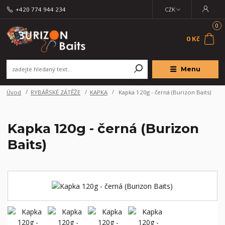
+420 774 944 234
CZK
0
0 Kč
Menu
Úvod
RYBÁŘSKÉ ZÁTĚŽE
KAPKA
Kapka 120g - černá (Burizon Baits)
Kapka 120g - černá (Burizon
Baits)