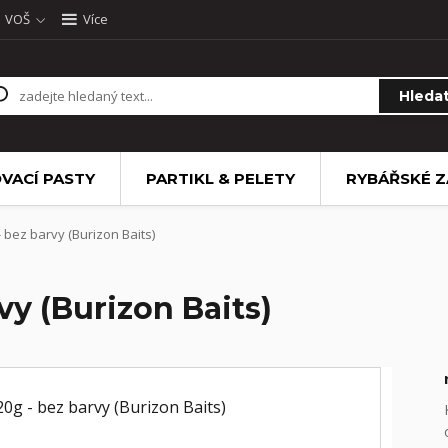
VOŠ
Více
Hleda
VACÍ PASTY
PARTIKL & PELETY
RYBÁŘSKÉ Z
 bez barvy (Burizon Baits)
vy (Burizon Baits)