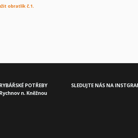
žit obratlík č.1.
RYBÁŘSKÉ POTŘEBY
SLEDUJTE NÁS NA INSTGR
Rychnov n. Kněžnou