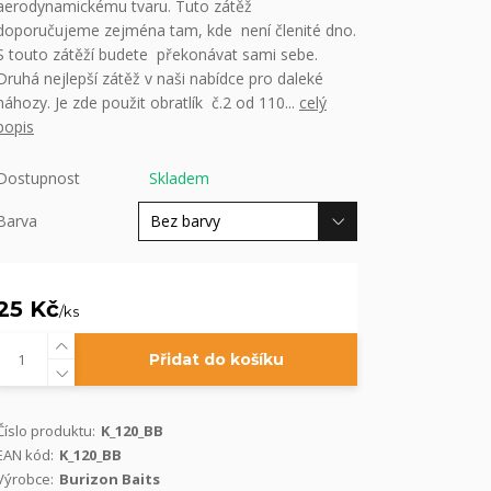
aerodynamickému tvaru. Tuto zátěž
doporučujeme zejména tam, kde není členité dno.
S touto zátěží budete překonávat sami sebe.
Druhá nejlepší zátěž v naši nabídce pro daleké
náhozy. Je zde použit obratlík č.2 od 110...
celý
popis
Dostupnost
Skladem
Barva
25 Kč
/
ks
Přidat do košíku
Číslo produktu:
K_120_BB
EAN kód:
K_120_BB
Výrobce:
Burizon Baits