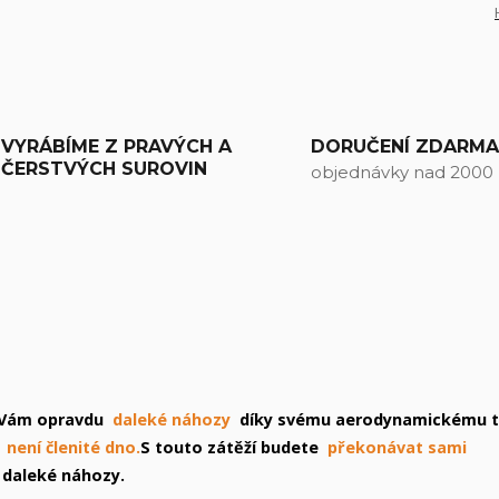
VYRÁBÍME Z PRAVÝCH A
DORUČENÍ ZDARM
ČERSTVÝCH SUROVIN
objednávky nad 2000
 Vám opravdu
daleké náhozy
díky svému aerodynamickému t
není členité dno.
S touto zátěží budete
překonávat sami
o daleké náhozy.