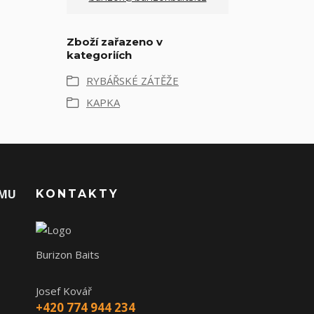
Zboží zařazeno v
kategoriích
RYBÁŘSKÉ ZÁTĚŽE
KAPKA
AMU
KONTAKTY
Burizon Baits
Josef Kovář
+420 774 944 234