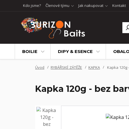
Kdo jsme?
Členové týmu
Jak nakupovat
Kontakt
BOILIE
DIPY & ESENCE
OBALO
Úvod
RYBÁŘSKÉ ZÁTĚŽE
KAPKA
Kapka 120g -
Kapka 120g - bez bar