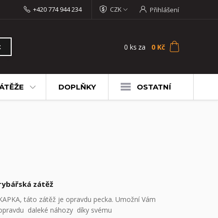
+420 774 944 234
CZK
Přihlášení
0
ks
za
0 Kč
t
ÁTĚŽE
DOPLŇKY
OSTATNÍ
rybářská zátěž
KAPKA, táto zátěž je opravdu pecka. Umožní Vám
opravdu daleké náhozy díky svému