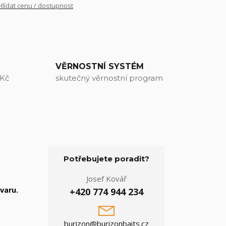
Hlídat cenu / dostupnost
A
VĚRNOSTNÍ SYSTÉM
 Kč
skutečný věrnostní program
Potřebujete poradit?
Josef Kovář
varu.
+420 774 944 234
burizon@burizonbaits.cz