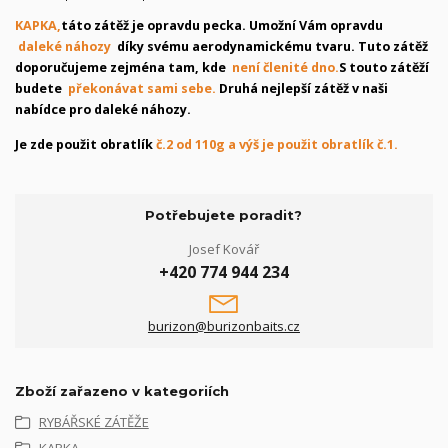
KAPKA,
táto zátěž je opravdu pecka. Umožní Vám opravdu
daleké náhozy
díky svému aerodynamickému tvaru. Tuto zátěž
doporučujeme zejména tam, kde
není členité dno.
S touto zátěží
budete
překonávat sami sebe.
Druhá nejlepší zátěž v naši
nabídce pro daleké náhozy.
Je zde použit obratlík
č.2 od 110g a výš je použit obratlík č.1.
Potřebujete poradit?
Josef Kovář
+420 774 944 234
burizon@burizonbaits.cz
Zboží zařazeno v kategoriích
RYBÁŘSKÉ ZÁTĚŽE