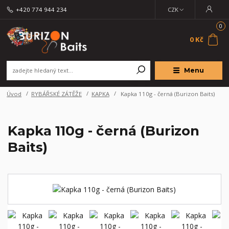
+420 774 944 234
CZK
0
0 Kč
Menu
Úvod
RYBÁŘSKÉ ZÁTĚŽE
KAPKA
Kapka 110g - černá (Burizon Baits)
Kapka 110g - černá (Burizon
Baits)