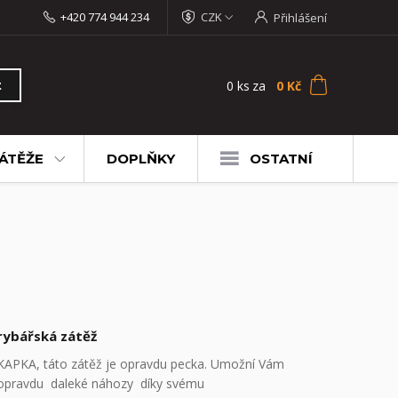
+420 774 944 234
CZK
Přihlášení
0
ks
za
0 Kč
t
ÁTĚŽE
DOPLŇKY
OSTATNÍ
rybářská zátěž
KAPKA, táto zátěž je opravdu pecka. Umožní Vám
opravdu daleké náhozy díky svému