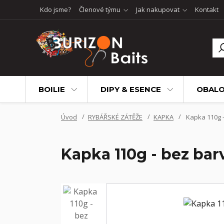
Kdo jsme?
Členové týmu
Jak nakupovat
Kontakt
BOILIE
DIPY & ESENCE
OBALO
Úvod
RYBÁŘSKÉ ZÁTĚŽE
KAPKA
Kapka 110g -
Kapka 110g - bez bar