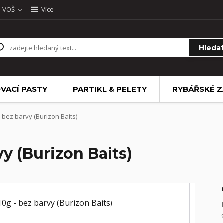
VOŠ
Více
Hleda
VACÍ PASTY
PARTIKL & PELETY
RYBÁŘSKÉ Z
 bez barvy (Burizon Baits)
vy (Burizon Baits)