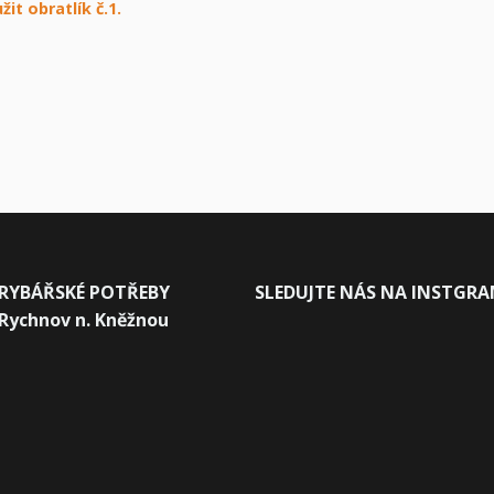
žit obratlík č.1.
RYBÁŘSKÉ POTŘEBY
SLEDUJTE NÁS NA INSTGR
Rychnov n. Kněžnou