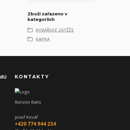
Zboží zařazeno v
kategoriích
RYBÁŘSKÉ ZÁTĚŽE
KAPKA
AMU
KONTAKTY
Burizon Baits
Josef Kovář
+420 774 944 234