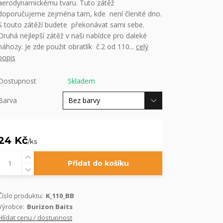
aerodynamickému tvaru. Tuto zátěž
doporučujeme zejména tam, kde není členité dno.
S touto zátěží budete překonávat sami sebe.
Druhá nejlepší zátěž v naši nabídce pro daleké
náhozy. Je zde použit obratlík č.2 od 110...
celý
popis
Dostupnost
Skladem
Barva
24 Kč
/
ks
Přidat do košíku
Číslo produktu:
K_110_BB
Výrobce:
Burizon Baits
Hlídat cenu / dostupnost