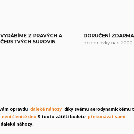
VYRÁBÍME Z PRAVÝCH A
DORUČENÍ ZDARM
ČERSTVÝCH SUROVIN
objednávky nad 2000
 Vám opravdu
daleké náhozy
díky svému aerodynamickému t
není členité dno.
S touto zátěží budete
překonávat sami
o daleké náhozy.