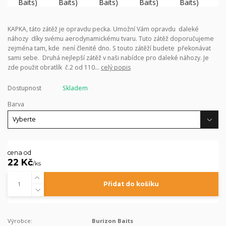
KAPKA, táto zátěž je opravdu pecka. Umožní Vám opravdu daleké
náhozy díky svému aerodynamickému tvaru. Tuto zátěž doporučujeme
zejména tam, kde není členité dno. S touto zátěží budete překonávat
sami sebe. Druhá nejlepší zátěž v naši nabídce pro daleké náhozy. Je
zde použit obratlík č.2 od 110...
celý popis
Dostupnost
Skladem
Barva
cena od
22 Kč
/
ks
Přidat do košíku
Výrobce:
Burizon Baits