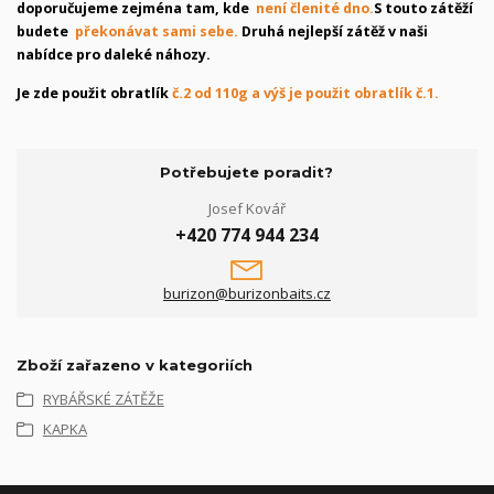
doporučujeme zejména tam, kde
není členité dno.
S touto zátěží
budete
překonávat sami sebe.
Druhá nejlepší zátěž v naši
nabídce pro daleké náhozy.
Je zde použit obratlík
č.2 od 110g a výš je použit obratlík č.1.
Potřebujete poradit?
Josef Kovář
+420 774 944 234
burizon@burizonbaits.cz
Zboží zařazeno v kategoriích
RYBÁŘSKÉ ZÁTĚŽE
KAPKA