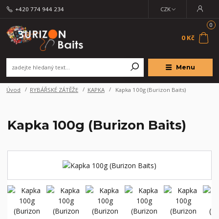
+420 774 944 234
CZK
0
0 Kč
Menu
Úvod
RYBÁŘSKÉ ZÁTĚŽE
KAPKA
Kapka 100g (Burizon Baits)
Kapka 100g (Burizon Baits)