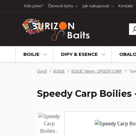
Kdo jsme?
Členové týmu
Jak nakupovat
Kontakt
BOILIE
DIPY & ESENCE
OBALO
Úvod
BOILIE
BOILIE 16mm - SPEEDY CARP
Spe
Speedy Carp Boilies 