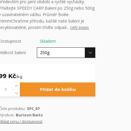
především pro jarní období a rychlé vycházky.
Přivítejte SPEEDY CARP.Balení po 250g nebo 500g
v uzavíratelném sáčku. Průměr Boilie
16mmChraňme přírodu, každé naše balení je
recyklovatelné, prosím třiďte odpad...
celý popis
Dostupnost
Skladem
Velikost balení
99 Kč
/
kg
Přidat do košíku
Číslo produktu:
SPC_07
Výrobce:
Burizon Baits
Hlídat cenu / dostupnost