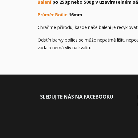
Balení
po
250g nebo 500g v uzavíratelném s
Průměr Boilie
16mm
Chraňme přírodu, každé naše balení je recyklova
Odstín barvy boilies se může nepatrně lišit, nep
vada a nemá vliv na kvalitu.
SLEDUJ
TE NÁS NA FACEBOOKU