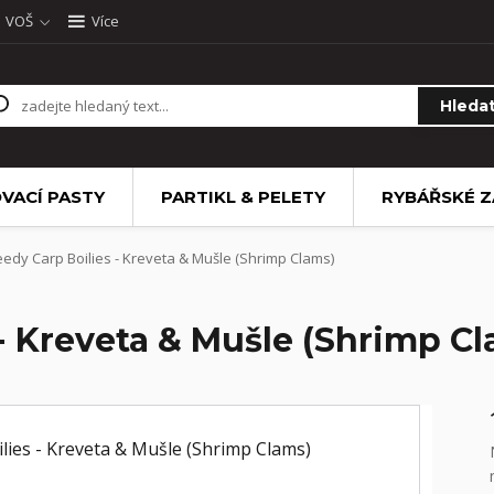
VOŠ
Více
Hleda
VACÍ PASTY
PARTIKL & PELETY
RYBÁŘSKÉ Z
edy Carp Boilies - Kreveta & Mušle (Shrimp Clams)
- Kreveta & Mušle (Shrimp C