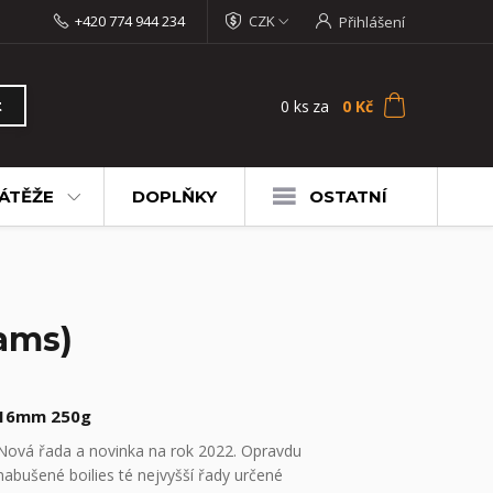
+420 774 944 234
CZK
Přihlášení
0
ks
za
0 Kč
t
ÁTĚŽE
DOPLŇKY
OSTATNÍ
lams)
16mm 250g
Nová řada a novinka na rok 2022. Opravdu
nabušené boilies té nejvyšší řady určené