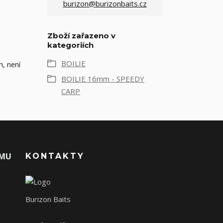
burizon@burizonbaits.cz
Zboží zařazeno v
kategoriích
BOILIE
n, není
BOILIE 16mm - SPEEDY
CARP
AMU
KONTAKTY
Burizon Baits