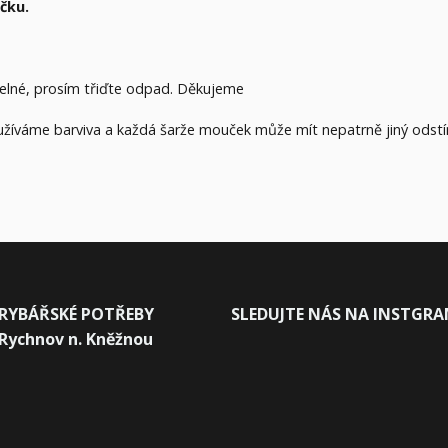
áčku.
telné, prosím třiďte odpad. Děkujeme
oužíváme barviva a každá šarže mouček může mít nepatrně jiný odstí
RYBÁŘSKÉ POTŘEBY
SLEDUJTE NÁS NA INSTGR
Rychnov n. Kněžnou