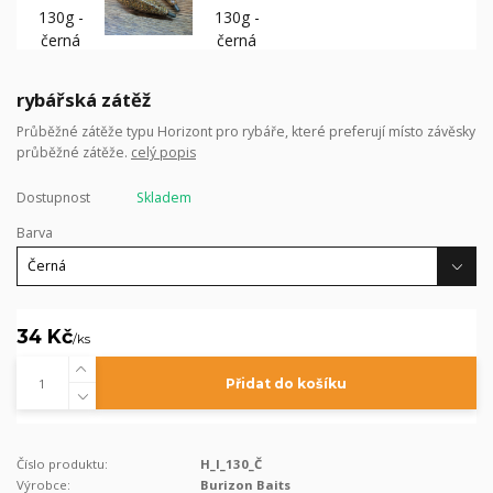
rybářská zátěž
Průběžné zátěže typu Horizont pro rybáře, které preferují místo závěsky
průběžné zátěže.
celý popis
Dostupnost
Skladem
Barva
34 Kč
/
ks
Přidat do košíku
Číslo produktu:
H_I_130_Č
Výrobce:
Burizon Baits