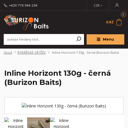
+420 774 944 234
CZK
0
0 Kč
Menu
Úvod
RYBÁŘSKÉ ZÁTĚŽE
Inline Horizont 130g - černá (Burizon Baits)
Inline Horizont 130g - černá
(Burizon Baits)