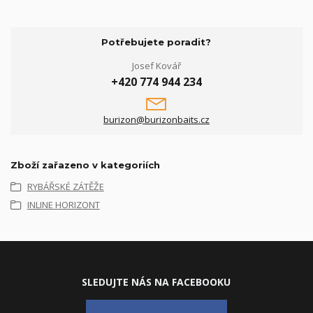
Potřebujete poradit?
Josef Kovář
+420 774 944 234
burizon@burizonbaits.cz
Zboží zařazeno v kategoriích
RYBÁŘSKÉ ZÁTĚŽE
INLINE HORIZONT
SLEDUJ
TE NÁS NA FACEBOOKU