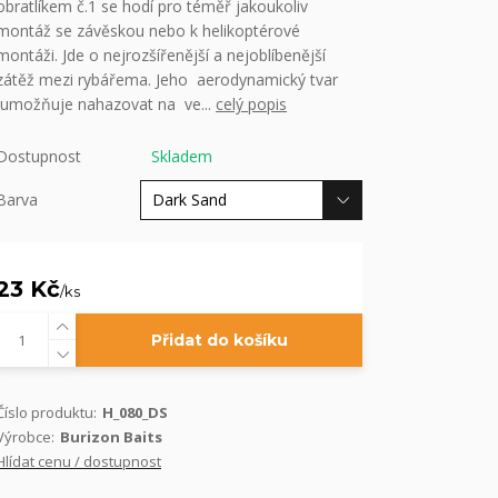
obratlíkem č.1 se hodí pro téměř jakoukoliv
montáž se závěskou nebo k helikoptérové
montáži. Jde o nejrozšířenější a nejoblíbenější
zátěž mezi rybářema. Jeho aerodynamický tvar
umožňuje nahazovat na ve...
celý popis
Dostupnost
Skladem
Barva
23 Kč
/
ks
Přidat do košíku
Číslo produktu:
H_080_DS
Výrobce:
Burizon Baits
Hlídat cenu / dostupnost