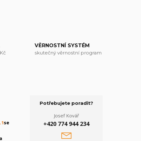
A
VĚRNOSTNÍ SYSTÉM
 Kč
skutečný věrnostní program
Potřebujete poradit?
Josef Kovář
.1
se
+420 774 944 234
a