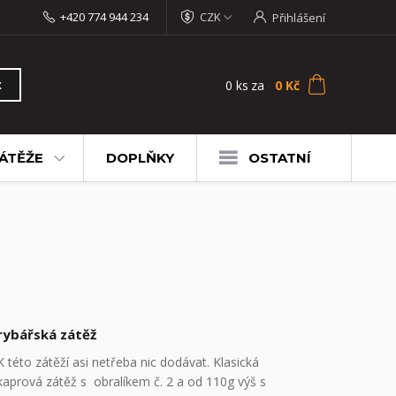
+420 774 944 234
CZK
Přihlášení
0
ks
za
0 Kč
t
ÁTĚŽE
DOPLŇKY
OSTATNÍ
rybářská zátěž
K této zátěží asi netřeba nic dodávat. Klasická
kaprová zátěž s obralíkem č. 2 a od 110g výš s