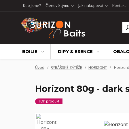
Kdo jsme?
Členové týmu
Jak nakupovat
Kontakt
BOILIE
DIPY & ESENCE
OBALO
Úvod
RYBÁŘSKÉ ZÁTĚŽE
HORIZONT
Horizont 
Horizont 80g - dark 
TOP produkt