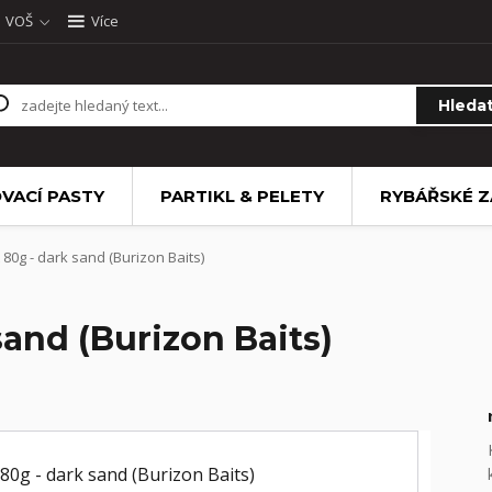
VOŠ
Více
Hleda
VACÍ PASTY
PARTIKL & PELETY
RYBÁŘSKÉ Z
80g - dark sand (Burizon Baits)
sand (Burizon Baits)