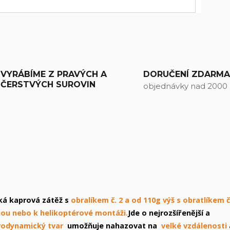
VYRÁBÍME Z PRAVÝCH A
DORUČENÍ ZDARM
ČERSTVÝCH SUROVIN
objednávky nad 2000
cká kaprová zátěž s
obralíkem č. 2 a od 110g výš s obratlíkem č
ou nebo k helikoptérové montáži.
Jde o nejrozšířenější a
rodynamický tvar
umožňuje nahazovat na
velké vzdálenosti