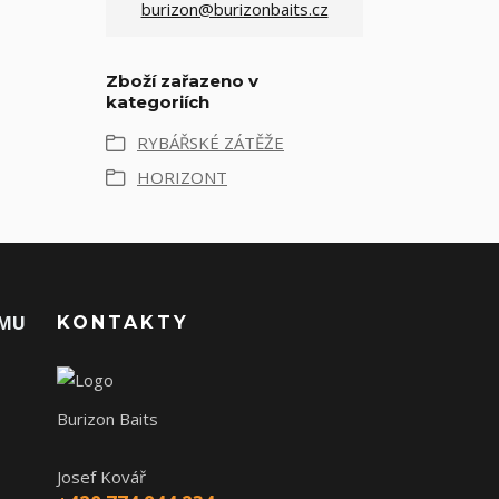
burizon@burizonbaits.cz
Zboží zařazeno v
kategoriích
RYBÁŘSKÉ ZÁTĚŽE
HORIZONT
AMU
KONTAKTY
Burizon Baits
Josef Kovář