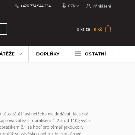
+420 774 944 234
CZK
Přihlášení
0
ks
za
0 Kč
t
ÁTĚŽE
DOPLŇKY
OSTATNÍ
K této zátěží asi netřeba nic dodávat. Klasická
kaprová zátěž s obralíkem č. 2 a od 110g výš s
obratlíkem č.1 se hodí pro téměř jakoukoliv
montáž se závěskou nebo k helikoptérové