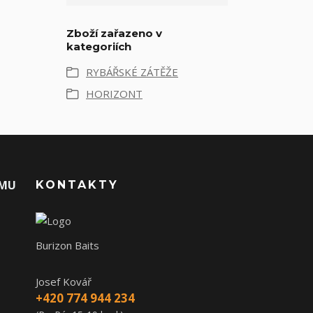
Zboží zařazeno v
kategoriích
RYBÁŘSKÉ ZÁTĚŽE
HORIZONT
AMU
KONTAKTY
Burizon Baits
Josef Kovář
+420 774 944 234