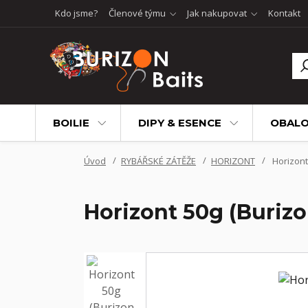
Kdo jsme?
Členové týmu
Jak nakupovat
Kontakt
BOILIE
DIPY & ESENCE
OBALO
Úvod
RYBÁŘSKÉ ZÁTĚŽE
HORIZONT
Horizont 
Horizont 50g (Burizo