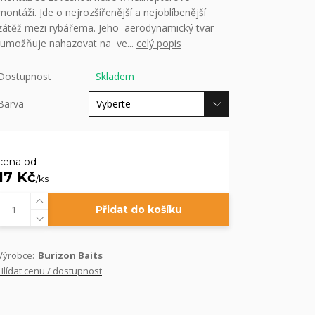
montáži. Jde o nejrozšířenější a nejoblíbenější
zátěž mezi rybářema. Jeho aerodynamický tvar
umožňuje nahazovat na ve...
celý popis
Dostupnost
Skladem
Barva
cena od
17 Kč
/
ks
Přidat do košíku
Výrobce:
Burizon Baits
Hlídat cenu / dostupnost