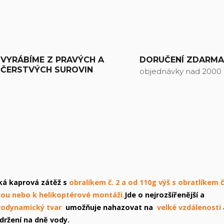
VYRÁBÍME Z PRAVÝCH A
DORUČENÍ ZDARM
ČERSTVÝCH SUROVIN
objednávky nad 2000
cká kaprová zátěž s
obralíkem č. 2 a od 110g výš s obratlíkem č
ou nebo k helikoptérové montáži.
Jde o nejrozšířenější a
rodynamický tvar
umožňuje nahazovat na
velké vzdálenosti
ržení na dně vody.