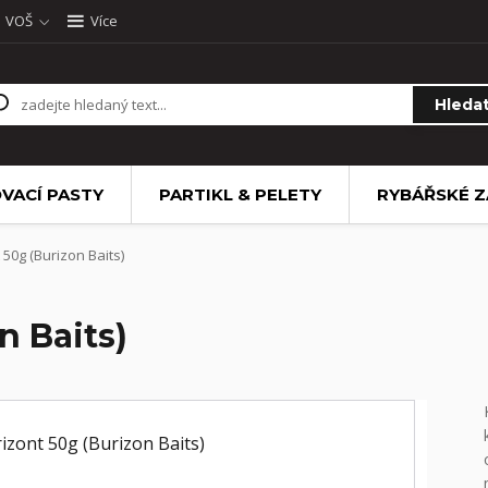
VOŠ
Více
Hleda
VACÍ PASTY
PARTIKL & PELETY
RYBÁŘSKÉ Z
50g (Burizon Baits)
n Baits)