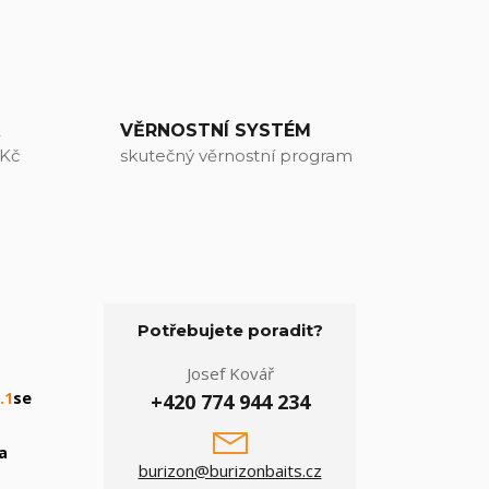
A
VĚRNOSTNÍ SYSTÉM
 Kč
skutečný věrnostní program
Potřebujete poradit?
Josef Kovář
.1
se
+420 774 944 234
a
burizon@burizonbaits.cz