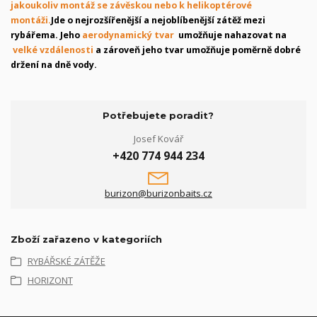
jakoukoliv montáž se závěskou nebo k helikoptérové
montáži.
Jde o nejrozšířenější a nejoblíbenější zátěž mezi
rybářema. Jeho
aerodynamický tvar
umožňuje nahazovat na
velké vzdálenosti
a zároveň jeho tvar umožňuje poměrně dobré
držení na dně vody.
Potřebujete poradit?
Josef Kovář
+420 774 944 234
burizon@burizonbaits.cz
Zboží zařazeno v kategoriích
RYBÁŘSKÉ ZÁTĚŽE
HORIZONT