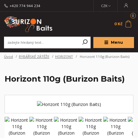
+420 774 944 234
CZK
0
0 Kč
Menu
Úvod
RYBÁŘSKÉ ZÁTĚŽE
HORIZONT
Horizont 110g (Burizon Baits)
Horizont 110g (Burizon Baits)