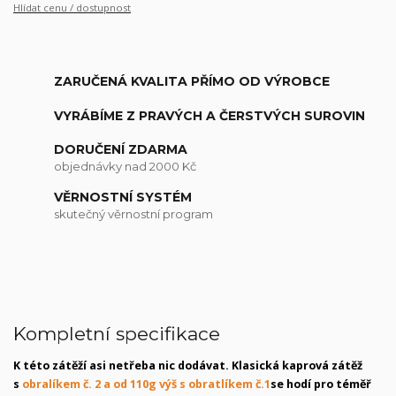
Hlídat cenu / dostupnost
ZARUČENÁ KVALITA PŘÍMO OD VÝROBCE
VYRÁBÍME Z PRAVÝCH A ČERSTVÝCH SUROVIN
DORUČENÍ ZDARMA
objednávky nad 2000 Kč
VĚRNOSTNÍ SYSTÉM
skutečný věrnostní program
Kompletní specifikace
K této zátěží asi netřeba nic dodávat. Klasická kaprová zátěž
s
obralíkem č. 2 a od 110g výš s obratlíkem č.1
se hodí pro téměř