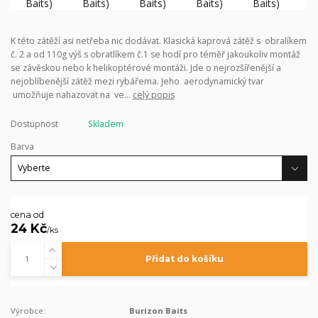
K této zátěží asi netřeba nic dodávat. Klasická kaprová zátěž s obralíkem
č. 2 a od 110g výš s obratlíkem č.1 se hodí pro téměř jakoukoliv montáž
se závěskou nebo k helikoptérové montáži. Jde o nejrozšířenější a
nejoblíbenější zátěž mezi rybářema. Jeho aerodynamický tvar
umožňuje nahazovat na ve...
celý popis
Dostupnost
Skladem
Barva
cena od
24 Kč
/
ks
Přidat do košíku
Výrobce:
Burizon Baits