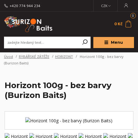
+420 774 944 234
CZK
0
0 Kč
Menu
Úvod
RYBÁŘSKÉ ZÁTĚŽE
HORIZONT
Horizont 100g - bez barvy
(Burizon Baits)
Horizont 100g - bez barvy
(Burizon Baits)