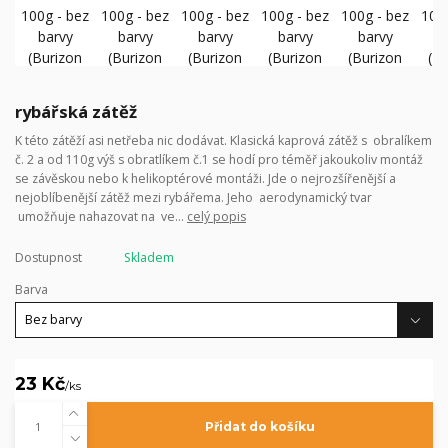
rybářská zátěž
K této zátěží asi netřeba nic dodávat. Klasická kaprová zátěž s obralíkem
č. 2 a od 110g výš s obratlíkem č.1 se hodí pro téměř jakoukoliv montáž
se závěskou nebo k helikoptérové montáži. Jde o nejrozšířenější a
nejoblíbenější zátěž mezi rybářema. Jeho aerodynamický tvar
umožňuje nahazovat na ve...
celý popis
Dostupnost
Skladem
Barva
23 Kč
/
ks
Přidat do košíku