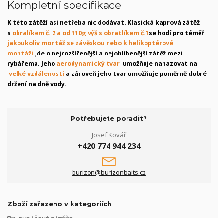
Kompletní specifikace
K této zátěží asi netřeba nic dodávat. Klasická kaprová zátěž
s
obralíkem č. 2 a od 110g výš s obratlíkem č.1
se hodí pro téměř
jakoukoliv montáž se závěskou nebo k helikoptérové
montáži.
Jde o nejrozšířenější a nejoblíbenější zátěž mezi
rybářema. Jeho
aerodynamický tvar
umožňuje nahazovat na
velké vzdálenosti
a zároveň jeho tvar umožňuje poměrně dobré
držení na dně vody.
Potřebujete poradit?
Josef Kovář
+420 774 944 234
burizon@burizonbaits.cz
Zboží zařazeno v kategoriích