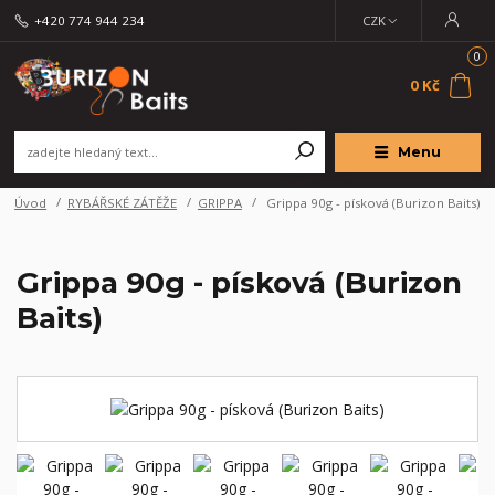
+420 774 944 234
CZK
0
0 Kč
Menu
Úvod
RYBÁŘSKÉ ZÁTĚŽE
GRIPPA
Grippa 90g - písková (Burizon Baits)
Grippa 90g - písková (Burizon
Baits)