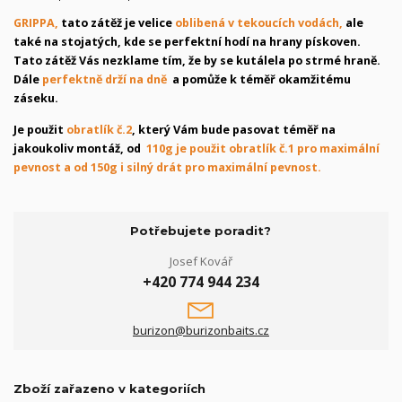
GRIPPA,
tato zátěž je velice
oblibená v tekoucích vodách,
ale
také na stojatých, kde se perfektní hodí na hrany pískoven.
Tato zátěž Vás nezklame tím, že by se kutálela po strmé hraně.
Dále
perfektně drží na dně
a pomůže k téměř okamžitému
záseku.
Je použit
obratlík č.2
, který Vám bude pasovat téměř na
jakoukoliv montáž, od
110g je použit obratlík č.1 pro maximální
pevnost a od 150g i silný drát pro maximální pevnost.
Potřebujete poradit?
Josef Kovář
+420 774 944 234
burizon@burizonbaits.cz
Zboží zařazeno v kategoriích