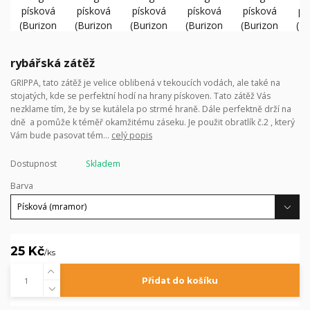
rybářská zátěž
GRIPPA, tato zátěž je velice oblibená v tekoucích vodách, ale také na
stojatých, kde se perfektní hodí na hrany pískoven. Tato zátěž Vás
nezklame tím, že by se kutálela po strmé hraně. Dále perfektně drží na
dně a pomůže k téměř okamžitému záseku. Je použit obratlík č.2 , který
Vám bude pasovat tém...
celý popis
Dostupnost
Skladem
Barva
25 Kč
/
ks
Přidat do košíku