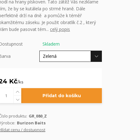
hodí na hrany pískoven. Tato zátěž Vás nezklame
tím, že by se kutálela po strmé hraně. Dále
perfektně drží na dně a pomůže k téměř
okamžitému záseku. Je použit obratlík č.2 , který
Vám bude pasovat tém...
celý popis
Dostupnost
Skladem
Barva
24 Kč
/
ks
Přidat do košíku
Číslo produktu:
GR_080_Z
Výrobce:
Burizon Baits
Hlídat cenu / dostupnost