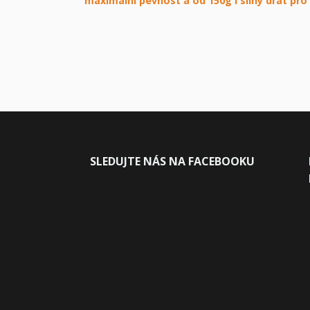
maximální pevnost a od 150g i silný drát pr
SLEDUJ
TE NÁS NA FACEBOOKU