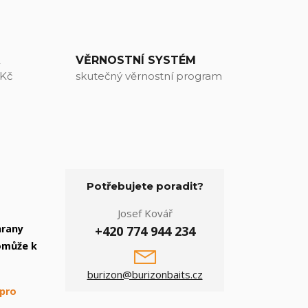
A
VĚRNOSTNÍ SYSTÉM
 Kč
skutečný věrnostní program
Potřebujete poradit?
Josef Kovář
hrany
+420 774 944 234
omůže k
burizon@burizonbaits.cz
 pro