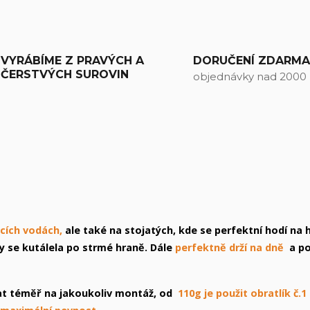
VYRÁBÍME Z PRAVÝCH A
DORUČENÍ ZDARM
ČERSTVÝCH SUROVIN
objednávky nad 2000
cích vodách,
ale také na stojatých, kde se perfektní hodí na 
y se kutálela po strmé hraně. Dále
perfektně drží na dně
a p
at téměř na jakoukoliv montáž, od
110g je použit obratlík č.1