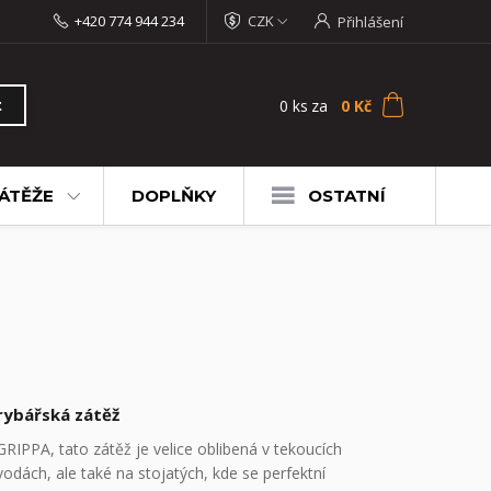
+420 774 944 234
CZK
Přihlášení
0
ks
za
0 Kč
t
ÁTĚŽE
DOPLŇKY
OSTATNÍ
rybářská zátěž
GRIPPA, tato zátěž je velice oblibená v tekoucích
vodách, ale také na stojatých, kde se perfektní