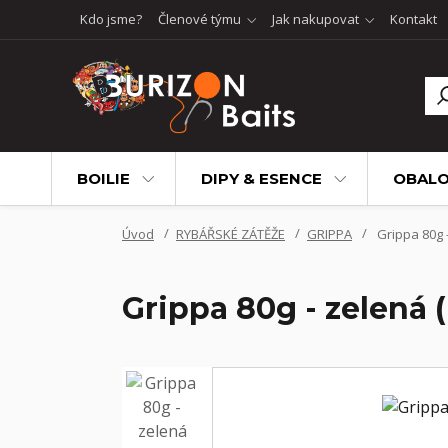
Kdo jsme?
Členové týmu
Jak nakupovat
Kontakt
BOILIE
DIPY & ESENCE
OBALO
Úvod
RYBÁŘSKÉ ZÁTĚŽE
GRIPPA
Grippa 80g -
Grippa 80g - zelená 