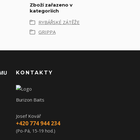
Zboží zařazeno v
kategoriích
RYBÁŘSKÉ ZÁTĚŽE
GRIPPA
AMU
KONTAKTY
Burizon Baits
Josef Kovář
+420 774 944 234
(Po-Pá, 15-19 hod.)