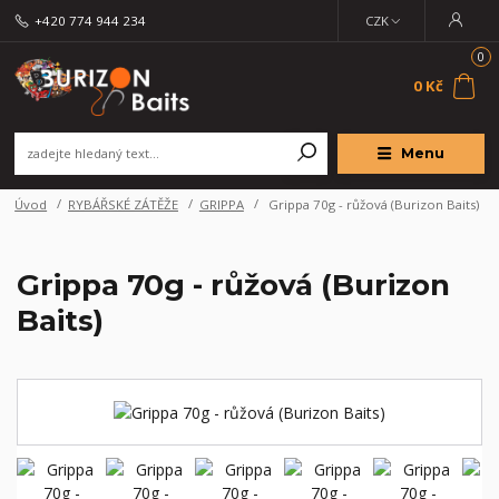
+420 774 944 234
CZK
0
0 Kč
Menu
Úvod
RYBÁŘSKÉ ZÁTĚŽE
GRIPPA
Grippa 70g - růžová (Burizon Baits)
Grippa 70g - růžová (Burizon
Baits)