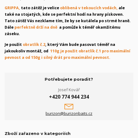
GRIPPA,
tato zátěž je velice
oblibená v tekoucích vodách,
ale
také na stojatých, kde se perfektní hodí na hrany pískoven.
Tato zátěž Vás nezklame tím, že by se kutálela po strmé hraně.
Dále
perfektně drží na dně
a pomůže k téměř okamžitému
záseku.
Je použit
obratlík č.2
, který Vám bude pasovat téměř na
jakoukoliv montáž, od
110g je použit obratlík č.1 pro maximální
pevnost a od 150g i silný drát pro maximální pevnost.
Potřebujete poradit?
Josef Kovář
+420 774 944 234
burizon@burizonbaits.cz
Zboží zařazeno v kategoriích