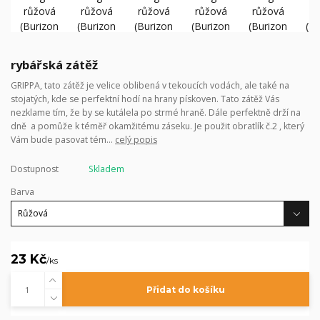
rybářská zátěž
GRIPPA, tato zátěž je velice oblibená v tekoucích vodách, ale také na
stojatých, kde se perfektní hodí na hrany pískoven. Tato zátěž Vás
nezklame tím, že by se kutálela po strmé hraně. Dále perfektně drží na
dně a pomůže k téměř okamžitému záseku. Je použit obratlík č.2 , který
Vám bude pasovat tém...
celý popis
Dostupnost
Skladem
Barva
23 Kč
/
ks
Přidat do košíku