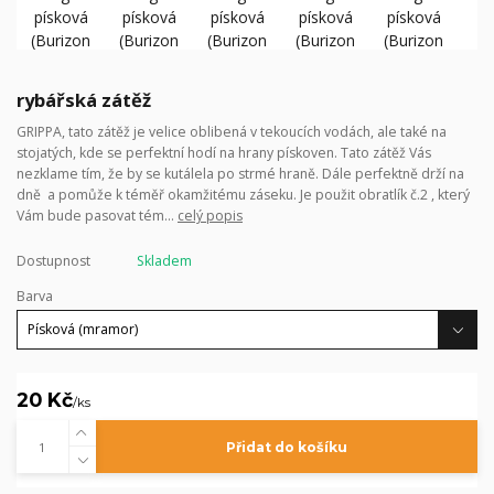
rybářská zátěž
GRIPPA, tato zátěž je velice oblibená v tekoucích vodách, ale také na
stojatých, kde se perfektní hodí na hrany pískoven. Tato zátěž Vás
nezklame tím, že by se kutálela po strmé hraně. Dále perfektně drží na
dně a pomůže k téměř okamžitému záseku. Je použit obratlík č.2 , který
Vám bude pasovat tém...
celý popis
Dostupnost
Skladem
Barva
20 Kč
/
ks
Přidat do košíku