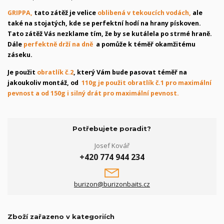
GRIPPA,
tato zátěž je velice
oblibená v tekoucích vodách,
ale
také na stojatých, kde se perfektní hodí na hrany pískoven.
Tato zátěž Vás nezklame tím, že by se kutálela po strmé hraně.
Dále
perfektně drží na dně
a pomůže k téměř okamžitému
záseku.
Je použit
obratlík č.2
, který Vám bude pasovat téměř na
jakoukoliv montáž, od
110g je použit obratlík č.1 pro maximální
pevnost a od 150g i silný drát pro maximální pevnost.
Potřebujete poradit?
Josef Kovář
+420 774 944 234
burizon@burizonbaits.cz
Zboží zařazeno v kategoriích