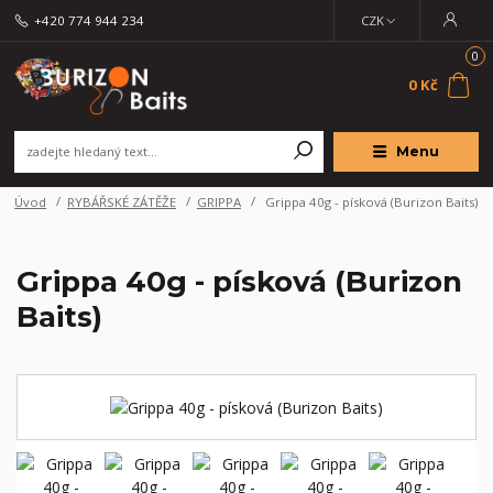
+420 774 944 234
CZK
0
0 Kč
Menu
Úvod
RYBÁŘSKÉ ZÁTĚŽE
GRIPPA
Grippa 40g - písková (Burizon Baits)
Grippa 40g - písková (Burizon
Baits)