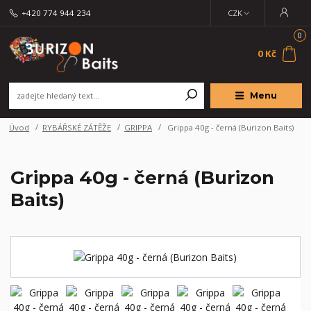
+420 774 944 234
CZK
0
0 Kč
Menu
Úvod
RYBÁŘSKÉ ZÁTĚŽE
GRIPPA
Grippa 40g - černá (Burizon Baits)
Grippa 40g - černá (Burizon
Baits)