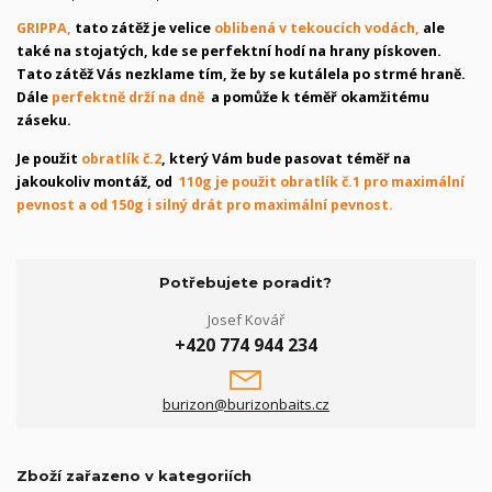
GRIPPA,
tato zátěž je velice
oblibená v tekoucích vodách,
ale
také na stojatých, kde se perfektní hodí na hrany pískoven.
Tato zátěž Vás nezklame tím, že by se kutálela po strmé hraně.
Dále
perfektně drží na dně
a pomůže k téměř okamžitému
záseku.
Je použit
obratlík č.2
, který Vám bude pasovat téměř na
jakoukoliv montáž, od
110g je použit obratlík č.1 pro maximální
pevnost a od 150g i silný drát pro maximální pevnost.
Potřebujete poradit?
Josef Kovář
+420 774 944 234
burizon@burizonbaits.cz
Zboží zařazeno v kategoriích