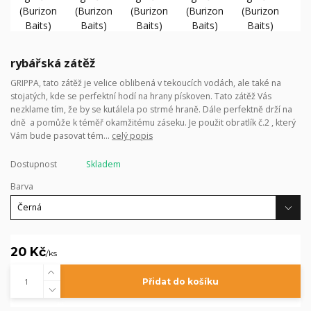
rybářská zátěž
GRIPPA, tato zátěž je velice oblibená v tekoucích vodách, ale také na
stojatých, kde se perfektní hodí na hrany pískoven. Tato zátěž Vás
nezklame tím, že by se kutálela po strmé hraně. Dále perfektně drží na
dně a pomůže k téměř okamžitému záseku. Je použit obratlík č.2 , který
Vám bude pasovat tém...
celý popis
Dostupnost
Skladem
Barva
20 Kč
/
ks
Přidat do košíku