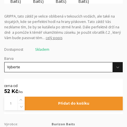
GRIPPA, tato zátěž je velice oblibená v tekoucích vodách, ale také na
stojatých, kde se perfektní hodí na hrany pískoven. Tato zátěž Vás
nezklame tím, že by se kutálela po strmé hraně. Dále perfektně drží na
dně a pomůže k téměř okamžitému záseku. Je použit obratlík č.2 , který
Vám bude pasovat tém...
celý popis
Dostupnost
Skladem
Barva
cena od
52 Kč
/
ks
Přidat do košíku
Výrobce:
Burizon Baits