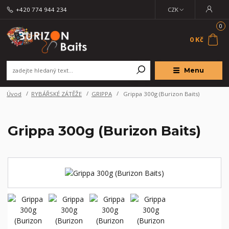
+420 774 944 234
CZK
0
0 Kč
Menu
Úvod
RYBÁŘSKÉ ZÁTĚŽE
GRIPPA
Grippa 300g (Burizon Baits)
Grippa 300g (Burizon Baits)