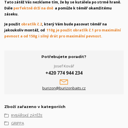
Tato zátěž Vás nezklame tím, že by se kutálela po strmé hraně.
Dále
perfektně drží na dně
a pomůže k téměř okamžitému
záseku.
Je použit
obratlík č.2
, který Vám bude pasovat téměř na
jakoukoliv montáž, od
110g je použit obratlík č.1 pro maximální
pevnost a od 150g i silný drát pro maximální pevnost.
Potřebujete poradit?
Josef Kovář
+420 774 944 234
burizon@burizonbaits.cz
Zboží zařazeno v kategoriích
RYBÁŘSKÉ ZÁTĚŽE
GRIPPA