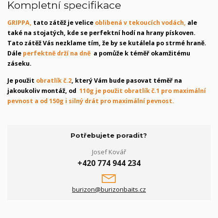
Kompletní specifikace
GRIPPA,
tato zátěž je velice
oblibená v tekoucích vodách,
ale
také na stojatých, kde se perfektní hodí na hrany pískoven.
Tato zátěž Vás nezklame tím, že by se kutálela po strmé hraně.
Dále
perfektně drží na dně
a pomůže k téměř okamžitému
záseku.
Je použit
obratlík č.2
, který Vám bude pasovat téměř na
jakoukoliv montáž, od
110g je použit obratlík č.1 pro maximální
pevnost a od 150g i silný drát pro maximální pevnost.
Potřebujete poradit?
Josef Kovář
+420 774 944 234
burizon@burizonbaits.cz