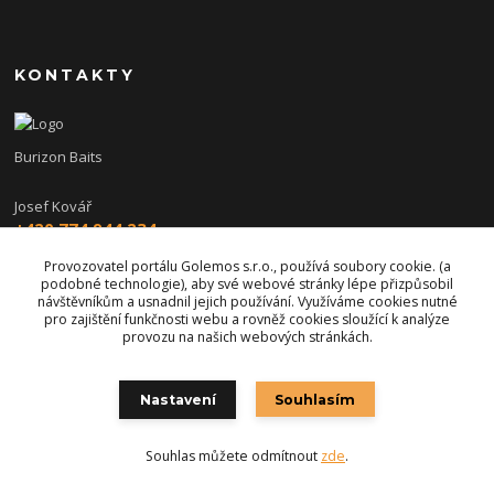
KONTAKTY
Burizon Baits
Josef Kovář
+420 774 944 234
(Po-Pá, 15-19 hod.)
Provozovatel portálu Golemos s.r.o., používá soubory cookie. (a
podobné technologie), aby své webové stránky lépe přizpůsobil
burizon@burizonbaits.cz
návštěvníkům a usnadnil jejich používání. Využíváme cookies nutné
pro zajištění funkčnosti webu a rovněž cookies sloužící k analýze
provozu na našich webových stránkách.
Nastavení
Souhlasím
Souhlas můžete odmítnout
zde
.
Vytvořeno na
Eshop-rychle.cz