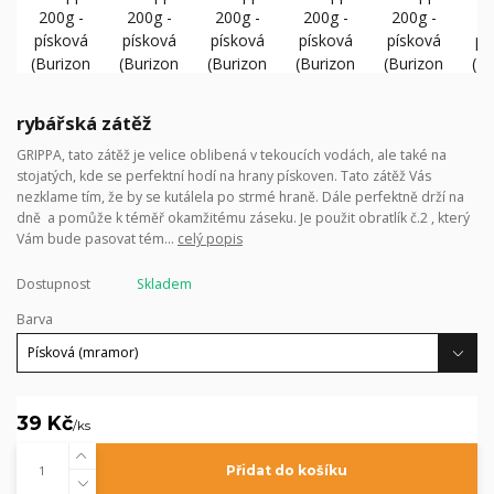
rybářská zátěž
GRIPPA, tato zátěž je velice oblibená v tekoucích vodách, ale také na
stojatých, kde se perfektní hodí na hrany pískoven. Tato zátěž Vás
nezklame tím, že by se kutálela po strmé hraně. Dále perfektně drží na
dně a pomůže k téměř okamžitému záseku. Je použit obratlík č.2 , který
Vám bude pasovat tém...
celý popis
Dostupnost
Skladem
Barva
39 Kč
/
ks
Přidat do košíku