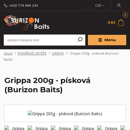
+420 774 944 234
CZK
0
0 Kč
Menu
Úvod
RYBÁŘSKÉ ZÁTĚŽE
GRIPPA
Grippa 200g - písková (Burizon
Baits)
Grippa 200g - písková
(Burizon Baits)