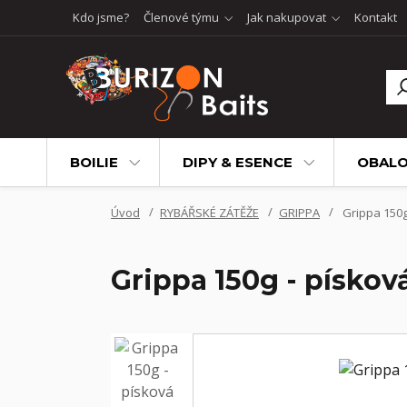
Kdo jsme?
Členové týmu
Jak nakupovat
Kontakt
BOILIE
DIPY & ESENCE
OBALO
Úvod
RYBÁŘSKÉ ZÁTĚŽE
GRIPPA
Grippa 150g 
Grippa 150g - písková