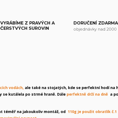
VYRÁBÍME Z PRAVÝCH A
DORUČENÍ ZDARM
ČERSTVÝCH SUROVIN
objednávky nad 2000
cích vodách,
ale také na stojatých, kde se perfektní hodí na 
y se kutálela po strmé hraně. Dále
perfektně drží na dně
a p
at téměř na jakoukoliv montáž, od
110g je použit obratlík č.1