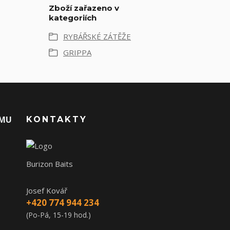
Zboží zařazeno v
kategoriích
RYBÁŘSKÉ ZÁTĚŽE
GRIPPA
AMU
KONTAKTY
Burizon Baits
Josef Kovář
+420 774 944 234
(Po-Pá, 15-19 hod.)