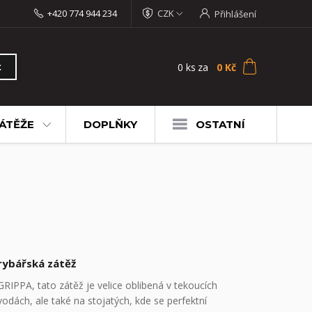
+420 774 944 234
CZK
Přihlášení
0
ks
za
0 Kč
t
ÁTĚŽE
DOPLŇKY
OSTATNÍ
rybářská zátěž
GRIPPA, tato zátěž je velice oblibená v tekoucích
vodách, ale také na stojatých, kde se perfektní