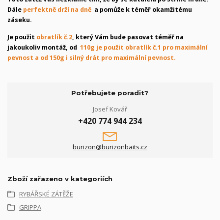
Dále
perfektně drží na dně
a pomůže k téměř okamžitému
záseku.
Je použit
obratlík č.2
, který Vám bude pasovat téměř na
jakoukoliv montáž, od
110g je použit obratlík č.1 pro maximální
pevnost a od 150g i silný drát pro maximální pevnost.
Potřebujete poradit?
Josef Kovář
+420 774 944 234
burizon@burizonbaits.cz
Zboží zařazeno v kategoriích
RYBÁŘSKÉ ZÁTĚŽE
GRIPPA