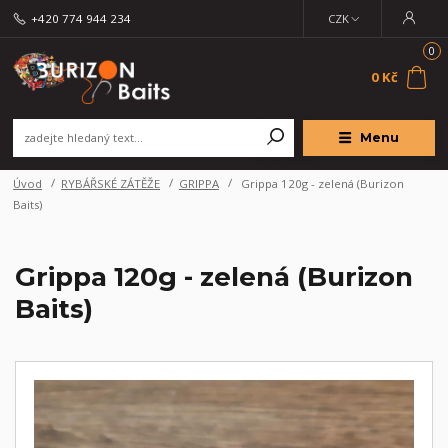
+420 774 944 234
CZK
0
0 Kč
Menu
Úvod
RYBÁŘSKÉ ZÁTĚŽE
GRIPPA
Grippa 120g - zelená (Burizon
Baits)
Grippa 120g - zelená (Burizon
Baits)