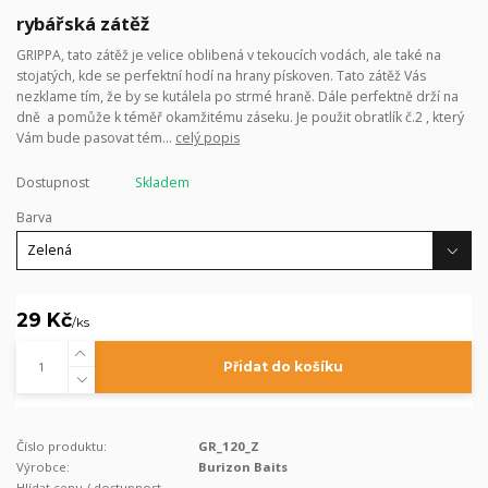
rybářská zátěž
GRIPPA, tato zátěž je velice oblibená v tekoucích vodách, ale také na
stojatých, kde se perfektní hodí na hrany pískoven. Tato zátěž Vás
nezklame tím, že by se kutálela po strmé hraně. Dále perfektně drží na
dně a pomůže k téměř okamžitému záseku. Je použit obratlík č.2 , který
Vám bude pasovat tém...
celý popis
Dostupnost
Skladem
Barva
29 Kč
/
ks
Přidat do košíku
Číslo produktu:
GR_120_Z
Výrobce:
Burizon Baits
Hlídat cenu / dostupnost