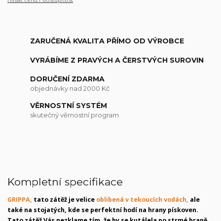
ZARUČENÁ KVALITA PŘÍMO OD VÝROBCE
VYRÁBÍME Z PRAVÝCH A ČERSTVÝCH SUROVIN
DORUČENÍ ZDARMA
objednávky nad 2000 Kč
VĚRNOSTNÍ SYSTÉM
skutečný věrnostní program
Kompletní specifikace
GRIPPA,
tato zátěž je velice
oblibená v tekoucích vodách,
ale
také na stojatých, kde se perfektní hodí na hrany pískoven.
Tato zátěž Vás nezklame tím, že by se kutálela po strmé hraně.