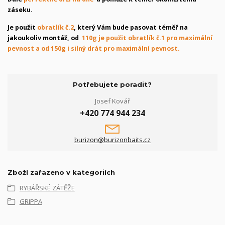
záseku.
Je použit
obratlík č.2
, který Vám bude pasovat téměř na
jakoukoliv montáž, od
110g je použit obratlík č.1 pro maximální
pevnost a od 150g i silný drát pro maximální pevnost.
Potřebujete poradit?
Josef Kovář
+420 774 944 234
burizon@burizonbaits.cz
Zboží zařazeno v kategoriích
RYBÁŘSKÉ ZÁTĚŽE
GRIPPA