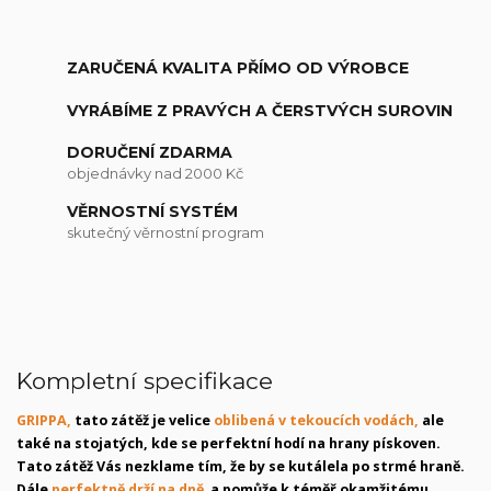
ZARUČENÁ KVALITA PŘÍMO OD VÝROBCE
VYRÁBÍME Z PRAVÝCH A ČERSTVÝCH SUROVIN
DORUČENÍ ZDARMA
objednávky nad 2000 Kč
VĚRNOSTNÍ SYSTÉM
skutečný věrnostní program
Kompletní specifikace
GRIPPA,
tato zátěž je velice
oblibená v tekoucích vodách,
ale
také na stojatých, kde se perfektní hodí na hrany pískoven.
Tato zátěž Vás nezklame tím, že by se kutálela po strmé hraně.
Dále
perfektně drží na dně
a pomůže k téměř okamžitému