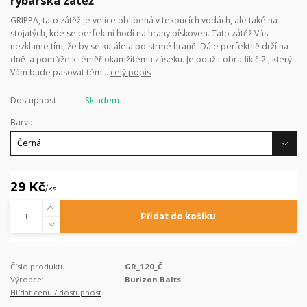
rybářská zátěž
GRIPPA, tato zátěž je velice oblibená v tekoucích vodách, ale také na
stojatých, kde se perfektní hodí na hrany pískoven. Tato zátěž Vás
nezklame tím, že by se kutálela po strmé hraně. Dále perfektně drží na
dně a pomůže k téměř okamžitému záseku. Je použit obratlík č.2 , který
Vám bude pasovat tém...
celý popis
Dostupnost
Skladem
Barva
29 Kč
/
ks
Přidat do košíku
Číslo produktu:
GR_120_Č
Výrobce:
Burizon Baits
Hlídat cenu / dostupnost