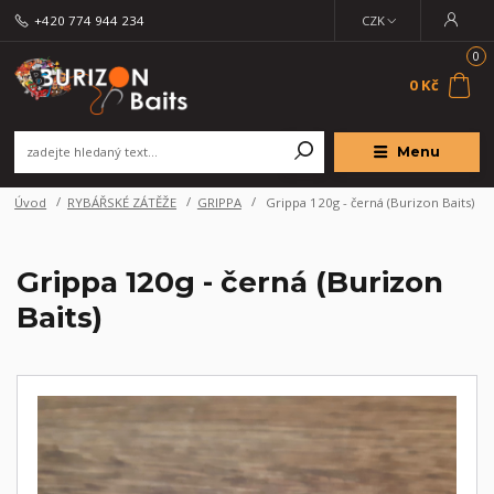
+420 774 944 234
CZK
0
0 Kč
Menu
Úvod
RYBÁŘSKÉ ZÁTĚŽE
GRIPPA
Grippa 120g - černá (Burizon Baits)
Grippa 120g - černá (Burizon
Baits)